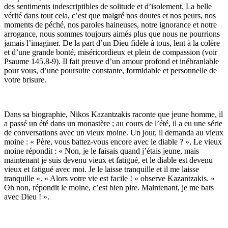
des sentiments indescriptibles de solitude et d’isolement. La belle
vérité dans tout cela, c’est que malgré nos doutes et nos peurs, nos
moments de péché, nos paroles haineuses, notre ignorance et notre
arrogance, nous sommes toujours aimés plus que nous ne pourrions
jamais l’imaginer. De la part d’un Dieu fidèle à tous, lent à la colère
et d’une grande bonté, miséricordieux et plein de compassion (voir
Psaume 145.8-9). Il fait preuve d’un amour profond et inébranlable
pour vous, d’une poursuite constante, formidable et personnelle de
votre brisure.
Dans sa biographie, Nikos Kazantzakis raconte que jeune homme, il
a passé un été dans un monastère ; au cours de l’été, il a eu une série
de conversations avec un vieux moine. Un jour, il demanda au vieux
moine : « Père, vous battez-vous encore avec le diable ? ». Le vieux
moine répondit : « Non, je le faisais quand j’étais jeune, mais
maintenant je suis devenu vieux et fatigué, et le diable est devenu
vieux et fatigué avec moi. Je le laisse tranquille et il me laisse
tranquille ». « Alors votre vie est facile ! » observe Kazantzakis. «
Oh non, répondit le moine, c’est bien pire. Maintenant, je me bats
avec Dieu ! ».