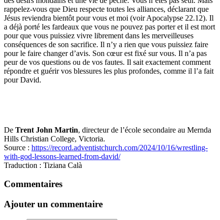
des désirs mondains et une vie de péché. Vous n’êtes pas seul. Mais
rappelez-vous que Dieu respecte toutes les alliances, déclarant que
Jésus reviendra bientôt pour vous et moi (voir Apocalypse 22.12). Il
a déjà porté les fardeaux que vous ne pouvez pas porter et il est mort
pour que vous puissiez vivre librement dans les merveilleuses
conséquences de son sacrifice. Il n’y a rien que vous puissiez faire
pour le faire changer d’avis. Son cœur est fixé sur vous. Il n’a pas
peur de vos questions ou de vos fautes. Il sait exactement comment
répondre et guérir vos blessures les plus profondes, comme il l’a fait
pour David.
De
Trent John Martin
, directeur de l’école secondaire au Mernda
Hills Christian College, Victoria.
Source :
https://record.adventistchurch.com/2024/10/16/wrestling-
with-god-lessons-learned-from-david/
Traduction : Tiziana Calà
Commentaires
Ajouter un commentaire