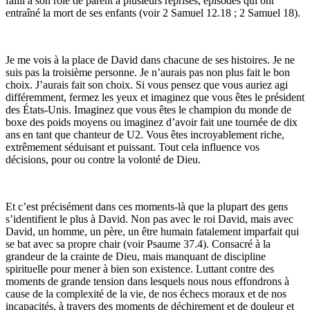
failli à son rôle de parent à plusieurs reprises, épisodes qui ont
entraîné la mort de ses enfants (voir 2 Samuel 12.18 ; 2 Samuel 18).
Je me vois à la place de David dans chacune de ses histoires. Je ne
suis pas la troisième personne. Je n’aurais pas non plus fait le bon
choix. J’aurais fait son choix. Si vous pensez que vous auriez agi
différemment, fermez les yeux et imaginez que vous êtes le président
des États-Unis. Imaginez que vous êtes le champion du monde de
boxe des poids moyens ou imaginez d’avoir fait une tournée de dix
ans en tant que chanteur de U2. Vous êtes incroyablement riche,
extrêmement séduisant et puissant. Tout cela influence vos
décisions, pour ou contre la volonté de Dieu.
Et c’est précisément dans ces moments-là que la plupart des gens
s’identifient le plus à David. Non pas avec le roi David, mais avec
David, un homme, un père, un être humain fatalement imparfait qui
se bat avec sa propre chair (voir Psaume 37.4). Consacré à la
grandeur de la crainte de Dieu, mais manquant de discipline
spirituelle pour mener à bien son existence. Luttant contre des
moments de grande tension dans lesquels nous nous effondrons à
cause de la complexité de la vie, de nos échecs moraux et de nos
incapacités, à travers des moments de déchirement et de douleur et