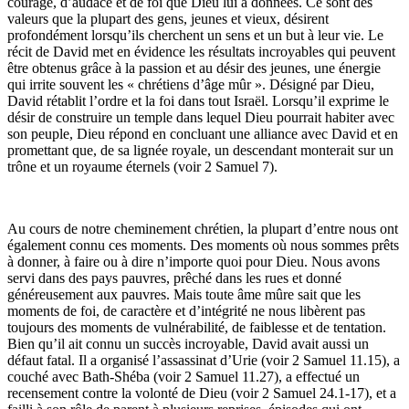
courage, d’audace et de foi que Dieu lui a données. Ce sont des
valeurs que la plupart des gens, jeunes et vieux, désirent
profondément lorsqu’ils cherchent un sens et un but à leur vie. Le
récit de David met en évidence les résultats incroyables qui peuvent
être obtenus grâce à la passion et au désir des jeunes, une énergie
qui irrite souvent les « chrétiens d’âge mûr ». Désigné par Dieu,
David rétablit l’ordre et la foi dans tout Israël. Lorsqu’il exprime le
désir de construire un temple dans lequel Dieu pourrait habiter avec
son peuple, Dieu répond en concluant une alliance avec David et en
promettant que, de sa lignée royale, un descendant monterait sur un
trône et un royaume éternels (voir 2 Samuel 7).
Au cours de notre cheminement chrétien, la plupart d’entre nous ont
également connu ces moments. Des moments où nous sommes prêts
à donner, à faire ou à dire n’importe quoi pour Dieu. Nous avons
servi dans des pays pauvres, prêché dans les rues et donné
généreusement aux pauvres. Mais toute âme mûre sait que les
moments de foi, de caractère et d’intégrité ne nous libèrent pas
toujours des moments de vulnérabilité, de faiblesse et de tentation.
Bien qu’il ait connu un succès incroyable, David avait aussi un
défaut fatal. Il a organisé l’assassinat d’Urie (voir 2 Samuel 11.15), a
couché avec Bath-Shéba (voir 2 Samuel 11.27), a effectué un
recensement contre la volonté de Dieu (voir 2 Samuel 24.1-17), et a