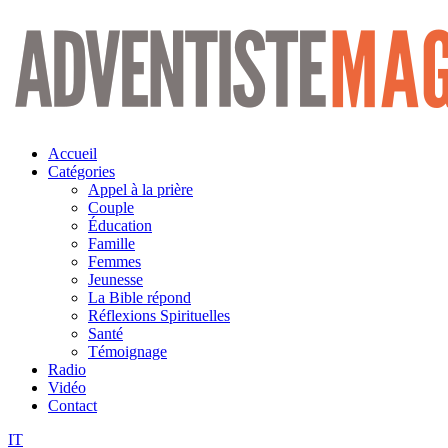
Aller
au
contenu
Accueil
Catégories
Appel à la prière
Couple
Éducation
Famille
Femmes
Jeunesse
La Bible répond
Réflexions Spirituelles
Santé
Témoignage
Radio
Vidéo
Contact
IT