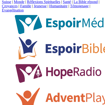
Suisse
|
Monde
|
Réflexions Spirituelles
|
Santé
|
La Bible répond
|
Croyances
|
Famille
|
Jeunesse
|
Humanitaire
|
Témoignage
|
Évangélisation