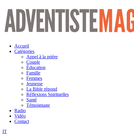
Aller
au
contenu
Accueil
Catégories
Appel à la prière
Couple
Éducation
Famille
Femmes
Jeunesse
La Bible répond
Réflexions Spirituelles
Santé
Témoignage
Radio
Vidéo
Contact
IT