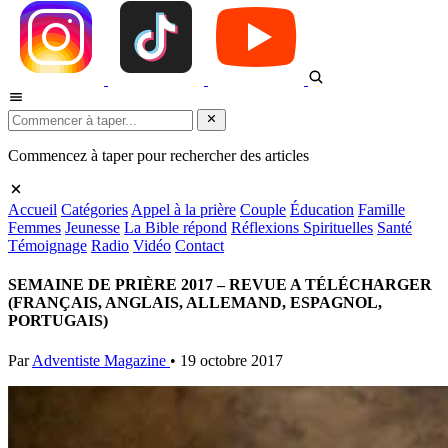
Commencez à taper pour rechercher des articles
Accueil
Catégories
Appel à la prière
Couple
Éducation
Famille
Femmes
Jeunesse
La Bible répond
Réflexions Spirituelles
Santé
Témoignage
Radio
Vidéo
Contact
SEMAINE DE PRIÈRE 2017 – REVUE A TÉLÉCHARGER
(FRANÇAIS, ANGLAIS, ALLEMAND, ESPAGNOL,
PORTUGAIS)
Par
Adventiste Magazine
•
19 octobre 2017