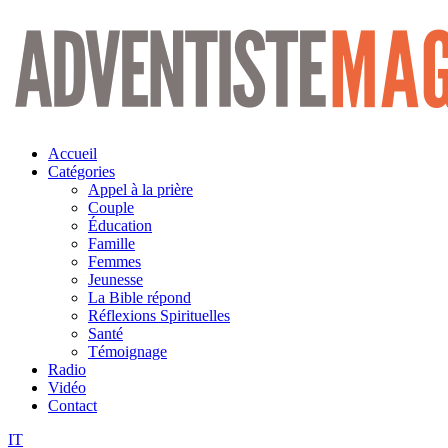
Aller
au
contenu
Accueil
Catégories
Appel à la prière
Couple
Éducation
Famille
Femmes
Jeunesse
La Bible répond
Réflexions Spirituelles
Santé
Témoignage
Radio
Vidéo
Contact
IT