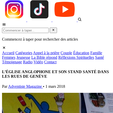
Commencez à taper pour rechercher des articles
Accueil
Catégories
Appel à la prière
Couple
Éducation
Famille
Femmes
Jeunesse
La Bible répond
Réflexions Spirituelles
Santé
Témoignage
Radio
Vidéo
Contact
L’ÉGLISE ANGLOPHONE ET SON STAND SANTÉ DANS
LES RUES DE GENÈVE
Par
Adventiste Magazine
•
1 mars 2018