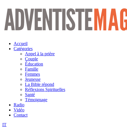
Aller
au
contenu
Accueil
Catégories
Appel à la prière
Couple
Éducation
Famille
Femmes
Jeunesse
La Bible répond
Réflexions Spirituelles
Santé
Témoignage
Radio
Vidéo
Contact
IT