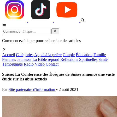
Commencez à taper pour rechercher des articles
Accueil
Catégories
Appel à la prière
Couple
Éducation
Famille
Femmes
Jeunesse
La Bible répond
Réflexions Spirituelles
Santé
Témoignage
Radio
Vidéo
Contact
Suisse: La Conférence des Évêques de Suisse annonce une vaste
étude sur les abus sexuels
Par
Site partenaire d'information
•
2 août 2021