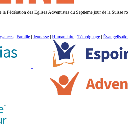
 de la Fédération des Églises Adventistes du Septième jour de la Suisse 
oyances
|
Famille
|
Jeunesse
|
Humanitaire
|
Témoignage
|
Évangélisatio