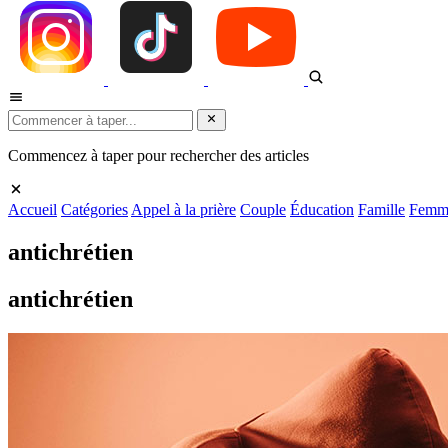
Commencez à taper pour rechercher des articles
Accueil
Catégories
Appel à la prière
Couple
Éducation
Famille
Femm
antichrétien
antichrétien