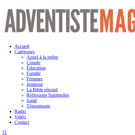
Aller
au
contenu
Accueil
Catégories
Appel à la prière
Couple
Éducation
Famille
Femmes
Jeunesse
La Bible répond
Réflexions Spirituelles
Santé
Témoignage
Radio
Vidéo
Contact
IT