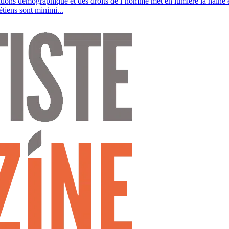
utions démographique et des droits de l’homme met en lumière la haine 
étiens sont minimi...