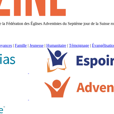
 de la Fédération des Églises Adventistes du Septième jour de la Suisse 
oyances
|
Famille
|
Jeunesse
|
Humanitaire
|
Témoignage
|
Évangélisatio