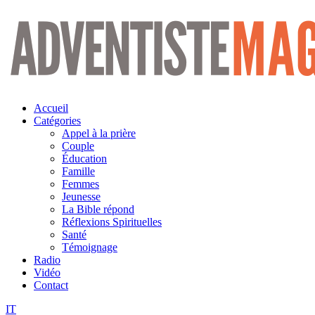
Aller
au
contenu
Accueil
Catégories
Appel à la prière
Couple
Éducation
Famille
Femmes
Jeunesse
La Bible répond
Réflexions Spirituelles
Santé
Témoignage
Radio
Vidéo
Contact
IT