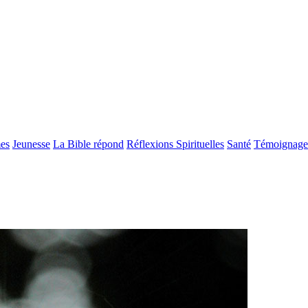
es
Jeunesse
La Bible répond
Réflexions Spirituelles
Santé
Témoignage