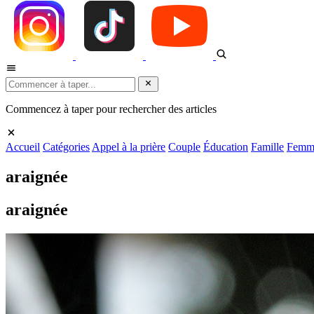
Commencez à taper pour rechercher des articles
Accueil
Catégories
Appel à la prière
Couple
Éducation
Famille
Femm
araignée
araignée