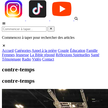
Commencez à taper pour rechercher des articles
Accueil
Catégories
Appel à la prière
Couple
Éducation
Famille
Femmes
Jeunesse
La Bible répond
Réflexions Spirituelles
Santé
Témoignage
Radio
Vidéo
Contact
contre-temps
contre-temps