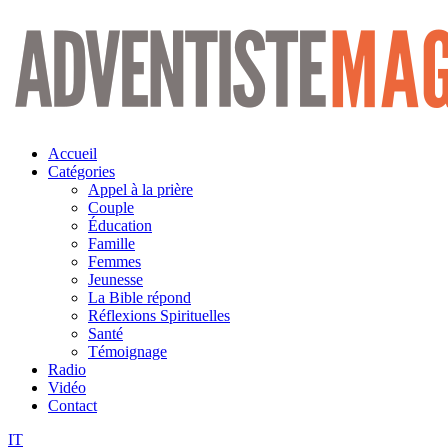
Aller
au
contenu
Accueil
Catégories
Appel à la prière
Couple
Éducation
Famille
Femmes
Jeunesse
La Bible répond
Réflexions Spirituelles
Santé
Témoignage
Radio
Vidéo
Contact
IT