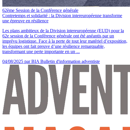
62ème Session de la Conférence générale
Contretemps et solidarité : la Division intereuropéenne transforme
une épreuve en résilience
Les plans ambitieux de la Division intereuropéenne (EUD) pour la
62e session de la Conférence générale ont été anéantis par un
imprévu logistique. Face à la perte de tout leur matériel d’exposition,
les équipes ont fait preuve d’une résilience remarquable,
transformant une perte importante en un ...
04/08/2025
par BIA Bulletin d'information adventiste