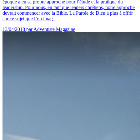
époque a eu sa propre approche pour l’étude et la pratique du
leadership. Pour nous, en tant que leaders chrétiens, notre approche
devrait commencer avec la Bible. La Parole de Dieu a plus à offrir
sur ce sujet que l’on imag...
13/04/2018
par Adventiste Magazine