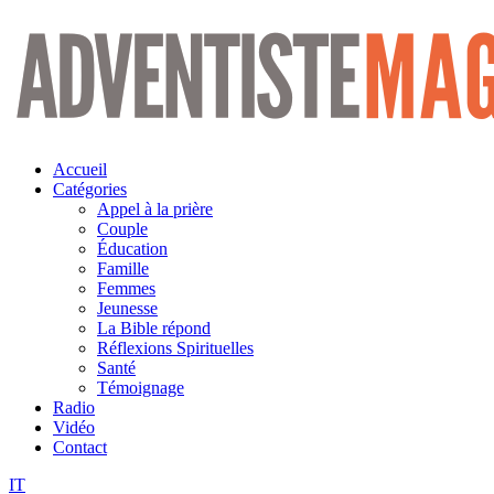
Aller
au
contenu
Accueil
Catégories
Appel à la prière
Couple
Éducation
Famille
Femmes
Jeunesse
La Bible répond
Réflexions Spirituelles
Santé
Témoignage
Radio
Vidéo
Contact
IT