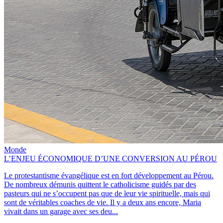
Monde
L’ENJEU ÉCONOMIQUE D’UNE CONVERSION AU PÉROU
Le protestantisme évangélique est en fort développement au Pérou.
De nombreux démunis quittent le catholicisme guidés par des
pasteurs qui ne s’occupent pas que de leur vie spirituelle, mais qui
sont de véritables coaches de vie. Il y a deux ans encore, Maria
vivait dans un garage avec ses deu...