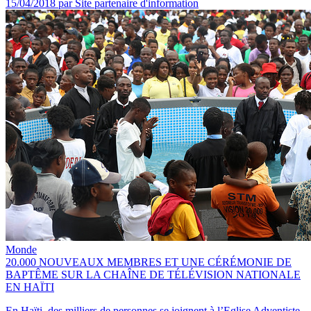
15/04/2018
par Site partenaire d'information
Monde
20.000 NOUVEAUX MEMBRES ET UNE CÉRÉMONIE DE
BAPTÊME SUR LA CHAÎNE DE TÉLÉVISION NATIONALE
EN HAÏTI
En Haïti, des milliers de personnes se joignent à l’Eglise Adventiste