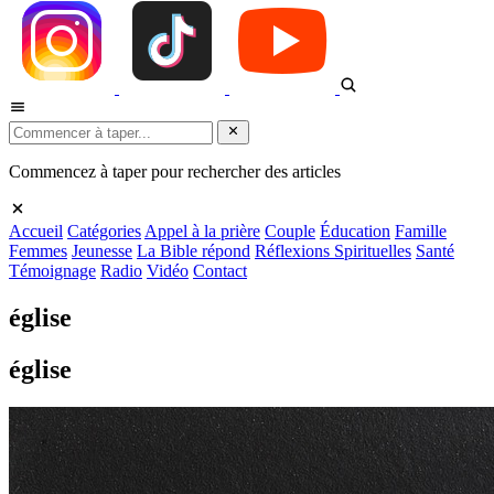
Commencez à taper pour rechercher des articles
Accueil
Catégories
Appel à la prière
Couple
Éducation
Famille
Femmes
Jeunesse
La Bible répond
Réflexions Spirituelles
Santé
Témoignage
Radio
Vidéo
Contact
église
église