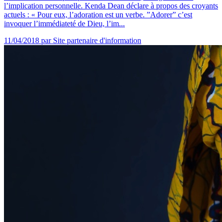
l’implication personnelle. Kenda Dean déclare à propos des croyants
actuels : « Pour eux, l’adoration est un verbe. ”Adorer” c’est
invoquer l’immédiateté de Dieu, l’im...
11/04/2018
par Site partenaire d'information