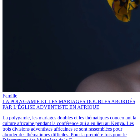
Famille
LA POLYGAMIE ET LES MARIAGES DOUBLES ABORDÉS
PAR L’ÉGLISE ADVENTISTE EN AFRIQUE
La polygamie, les mariages doubles et les thématiques concernant la
culture africaine pendant la conférence qui a eu lieu au Kenya. Les
trois divisions adventistes africaines se sont rassemblées pour
aborder des thématiques difficiles. Pour la première fois pour le