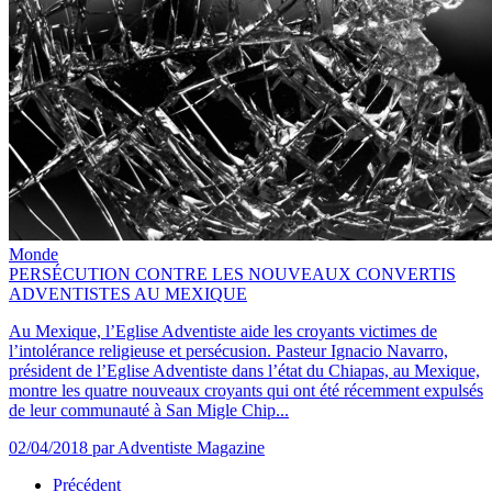
Monde
PERSÉCUTION CONTRE LES NOUVEAUX CONVERTIS
ADVENTISTES AU MEXIQUE
Au Mexique, l’Eglise Adventiste aide les croyants victimes de
l’intolérance religieuse et persécusion. Pasteur Ignacio Navarro,
président de l’Eglise Adventiste dans l’état du Chiapas, au Mexique,
montre les quatre nouveaux croyants qui ont été récemment expulsés
de leur communauté à San Migle Chip...
02/04/2018
par Adventiste Magazine
Précédent