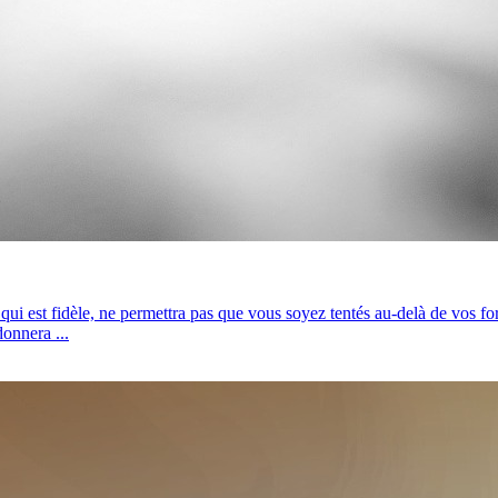
ui est fidèle, ne permettra pas que vous soyez tentés au-delà de vos forc
onnera ...