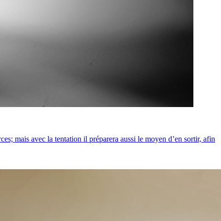
es; mais avec la tentation il préparera aussi le moyen d’en sortir, afin