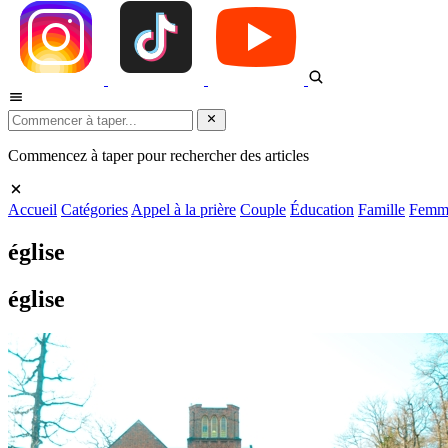
Commencez à taper pour rechercher des articles
Accueil
Catégories
Appel à la prière
Couple
Éducation
Famille
Femm
église
église