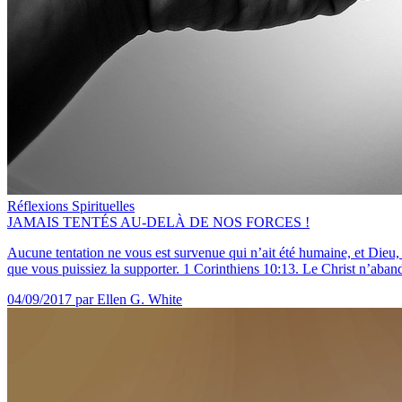
Réflexions Spirituelles
JAMAIS TENTÉS AU-DELÀ DE NOS FORCES !
Aucune tentation ne vous est survenue qui n’ait été humaine, et Dieu, q
que vous puissiez la supporter. 1 Corinthiens 10:13. Le Christ n’aband
04/09/2017
par Ellen G. White