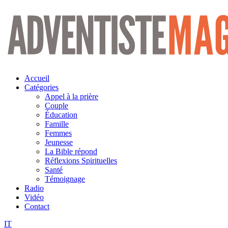
Aller
au
contenu
Accueil
Catégories
Appel à la prière
Couple
Éducation
Famille
Femmes
Jeunesse
La Bible répond
Réflexions Spirituelles
Santé
Témoignage
Radio
Vidéo
Contact
IT