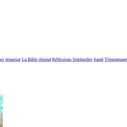
es
Jeunesse
La Bible répond
Réflexions Spirituelles
Santé
Témoignage