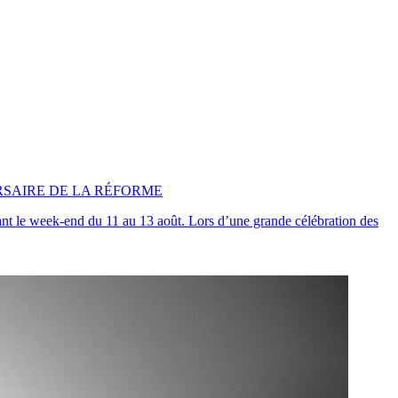
RSAIRE DE LA RÉFORME
ant le week-end du 11 au 13 août. Lors d’une grande célébration des