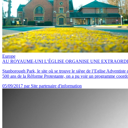
Europe
AU ROYAUME-UNI L’ÉGLISE ORGANISE UNE EXTRAORDI
Stanborough Park, le site où se trouve le siège de l’Eglise Adventis
500 ans de la Réforme Protestante, on a pu voir un programme coordon
05/09/2017
par Site partenaire d'information