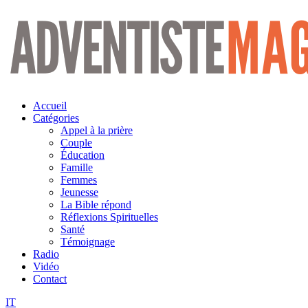
Aller
au
contenu
Accueil
Catégories
Appel à la prière
Couple
Éducation
Famille
Femmes
Jeunesse
La Bible répond
Réflexions Spirituelles
Santé
Témoignage
Radio
Vidéo
Contact
IT