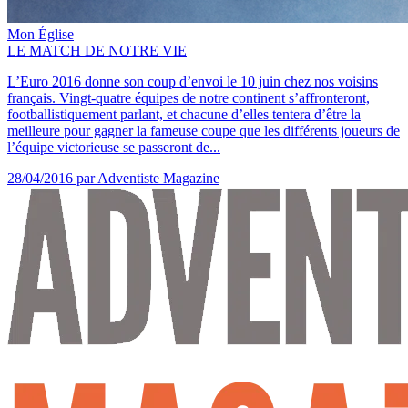
Mon Église
LE MATCH DE NOTRE VIE
L’Euro 2016 donne son coup d’envoi le 10 juin chez nos voisins
français. Vingt-quatre équipes de notre continent s’affronteront,
footballistiquement parlant, et chacune d’elles tentera d’être la
meilleure pour gagner la fameuse coupe que les différents joueurs de
l’équipe victorieuse se passeront de...
28/04/2016
par Adventiste Magazine