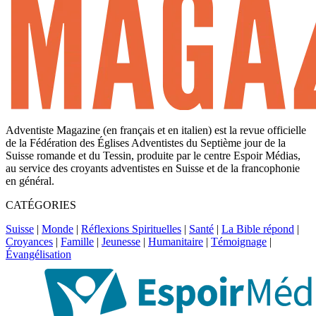
Adventiste Magazine (en français et en italien) est la revue officielle
de la Fédération des Églises Adventistes du Septième jour de la
Suisse romande et du Tessin, produite par le centre Espoir Médias,
au service des croyants adventistes en Suisse et de la francophonie
en général.
CATÉGORIES
Suisse
|
Monde
|
Réflexions Spirituelles
|
Santé
|
La Bible répond
|
Croyances
|
Famille
|
Jeunesse
|
Humanitaire
|
Témoignage
|
Évangélisation