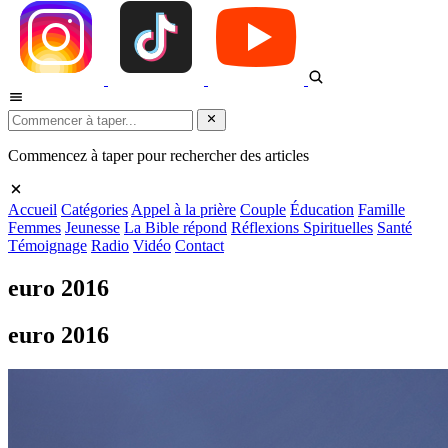
Commencez à taper pour rechercher des articles
Accueil
Catégories
Appel à la prière
Couple
Éducation
Famille
Femmes
Jeunesse
La Bible répond
Réflexions Spirituelles
Santé
Témoignage
Radio
Vidéo
Contact
euro 2016
euro 2016