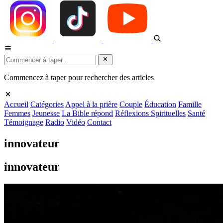
Commencez à taper pour rechercher des articles
Accueil
Catégories
Appel à la prière
Couple
Éducation
Famille
Femmes
Jeunesse
La Bible répond
Réflexions Spirituelles
Santé
Témoignage
Radio
Vidéo
Contact
innovateur
innovateur