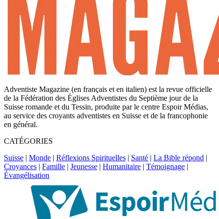
Adventiste Magazine (en français et en italien) est la revue officielle
de la Fédération des Églises Adventistes du Septième jour de la
Suisse romande et du Tessin, produite par le centre Espoir Médias,
au service des croyants adventistes en Suisse et de la francophonie
en général.
CATÉGORIES
Suisse
|
Monde
|
Réflexions Spirituelles
|
Santé
|
La Bible répond
|
Croyances
|
Famille
|
Jeunesse
|
Humanitaire
|
Témoignage
|
Évangélisation