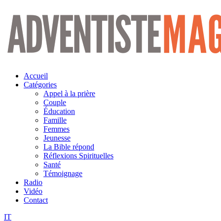
Aller
au
contenu
Accueil
Catégories
Appel à la prière
Couple
Éducation
Famille
Femmes
Jeunesse
La Bible répond
Réflexions Spirituelles
Santé
Témoignage
Radio
Vidéo
Contact
IT