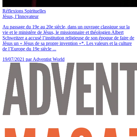
Réflexions Spirituelles
Jésus, l’Innovateur
Au passage du 19e au 20e siècle, dans un ouvrage classique sur la
vie et le ministère de Jésus, le missionnaire et théologien Albert
Schweitzer a accusé l’institution religieuse de son époque de faire de
Jésus un « Jésus de sa propre invention »*. Les valeurs et la culture
de l’Europe du 19e siècle ...
19/07/2021
par Adventist World