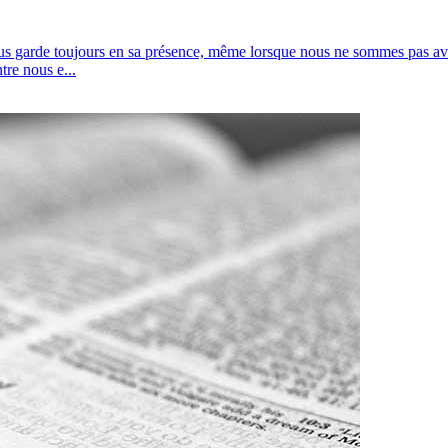
ous garde toujours en sa présence, même lorsque nous ne sommes pas ave
ntre nous e...