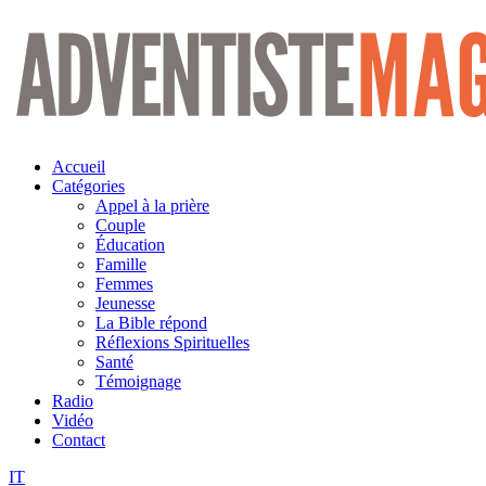
Aller
au
contenu
Accueil
Catégories
Appel à la prière
Couple
Éducation
Famille
Femmes
Jeunesse
La Bible répond
Réflexions Spirituelles
Santé
Témoignage
Radio
Vidéo
Contact
IT