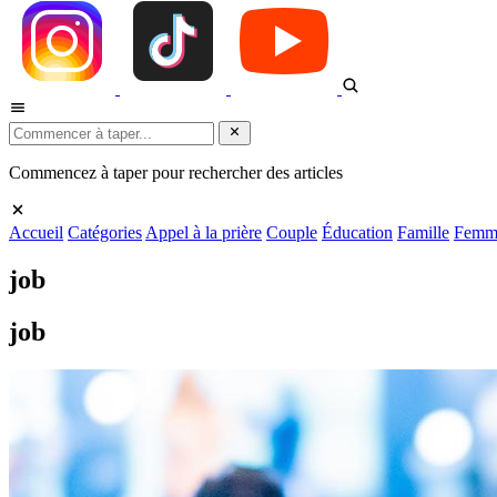
Commencez à taper pour rechercher des articles
Accueil
Catégories
Appel à la prière
Couple
Éducation
Famille
Femm
job
job