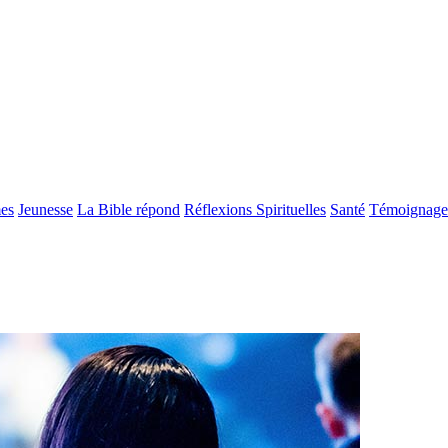
es
Jeunesse
La Bible répond
Réflexions Spirituelles
Santé
Témoignage