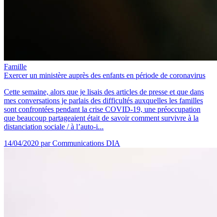
Famille
Exercer un ministère auprès des enfants en période de coronavirus
Cette semaine, alors que je lisais des articles de presse et que dans
mes conversations je parlais des difficultés auxquelles les familles
sont confrontées pendant la crise COVID-19, une préoccupation
que beaucoup partageaient était de savoir comment survivre à la
distanciation sociale / à l’auto-i...
14/04/2020
par Communications DIA