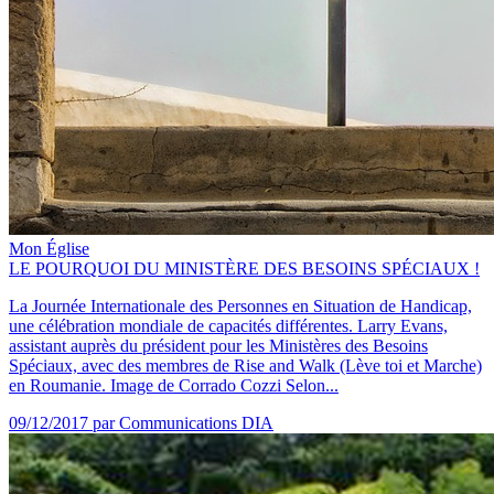
Mon Église
LE POURQUOI DU MINISTÈRE DES BESOINS SPÉCIAUX !
La Journée Internationale des Personnes en Situation de Handicap,
une célébration mondiale de capacités différentes. Larry Evans,
assistant auprès du président pour les Ministères des Besoins
Spéciaux, avec des membres de Rise and Walk (Lève toi et Marche)
en Roumanie. Image de Corrado Cozzi Selon...
09/12/2017
par Communications DIA