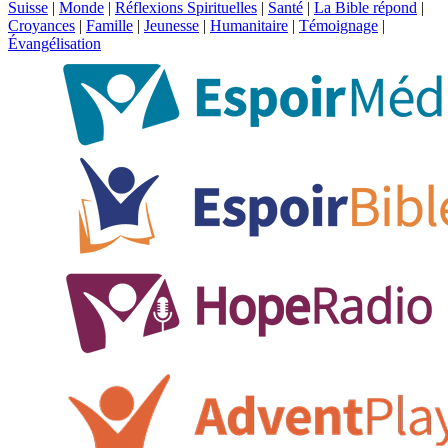
Suisse
|
Monde
|
Réflexions Spirituelles
|
Santé
|
La Bible répond
|
Croyances
|
Famille
|
Jeunesse
|
Humanitaire
|
Témoignage
|
Évangélisation