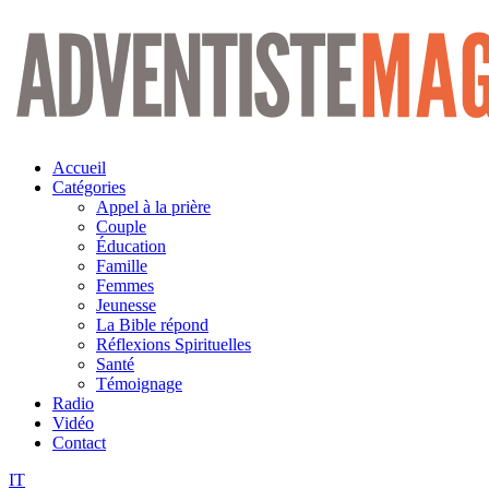
Aller
au
contenu
Accueil
Catégories
Appel à la prière
Couple
Éducation
Famille
Femmes
Jeunesse
La Bible répond
Réflexions Spirituelles
Santé
Témoignage
Radio
Vidéo
Contact
IT