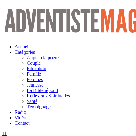
Aller
au
contenu
Accueil
Catégories
Appel à la prière
Couple
Éducation
Famille
Femmes
Jeunesse
La Bible répond
Réflexions Spirituelles
Santé
Témoignage
Radio
Vidéo
Contact
IT