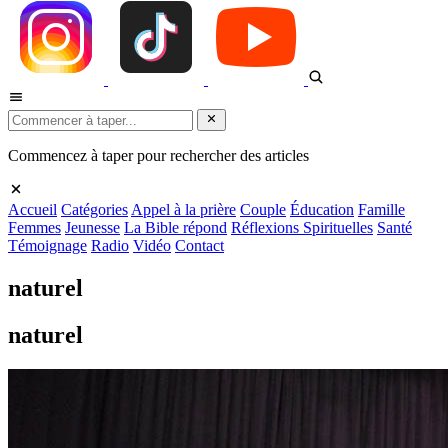
Commencez à taper pour rechercher des articles
Accueil
Catégories
Appel à la prière
Couple
Éducation
Famille
Femmes
Jeunesse
La Bible répond
Réflexions Spirituelles
Santé
Témoignage
Radio
Vidéo
Contact
naturel
naturel