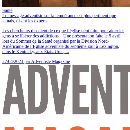
Santé
Le message adventiste sur la tempérance est plus pertinent que
jamais, disent les experts
Les chercheurs discutent de ce que l’église peut faire pour aider les
gens à se libérer des addictions. Une présentation faite le 5 avril
lors du Sommet de la Santé organisé par la Division Nord-
Américaine de l’Église adventiste du septième jour à Lexington,
dans le Kentucky, aux États-Unis, ...
27/04/2023
par Adventiste Magazine