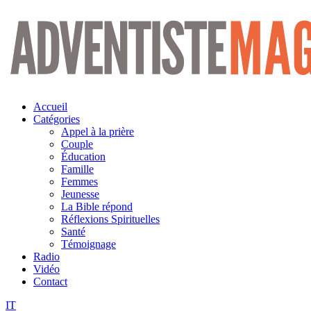
Aller
au
contenu
Accueil
Catégories
Appel à la prière
Couple
Éducation
Famille
Femmes
Jeunesse
La Bible répond
Réflexions Spirituelles
Santé
Témoignage
Radio
Vidéo
Contact
IT