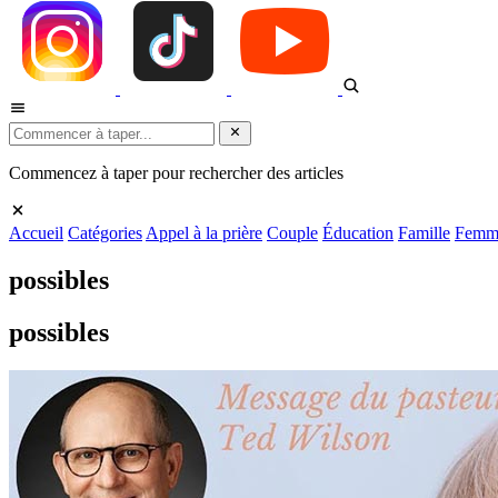
Commencez à taper pour rechercher des articles
Accueil
Catégories
Appel à la prière
Couple
Éducation
Famille
Femm
possibles
possibles