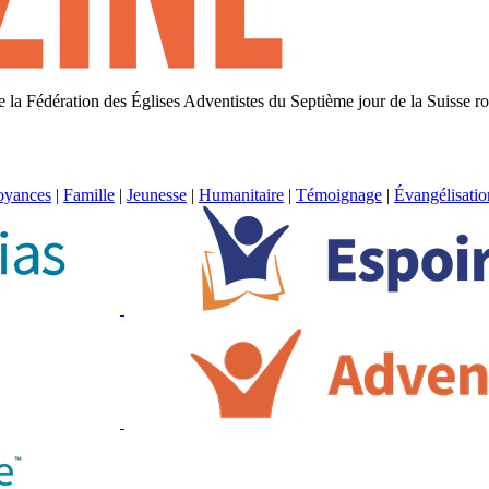
 de la Fédération des Églises Adventistes du Septième jour de la Suisse 
oyances
|
Famille
|
Jeunesse
|
Humanitaire
|
Témoignage
|
Évangélisatio