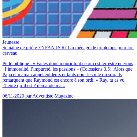
Jeunesse
Semaine de prière ENFANTS #7 Un ménage de printemps pour ton
cerveau
Perle biblique : « Faites donc mourir tout ce qui est terrestre en vous
: l’immoralité, l’impureté, les passions » (Colossiens 3.5). Alors que
Papa et maman appellent leurs enfants pour le culte du soir, ils
remarquent que Raymond est encore à son ordi. « Ray, tu as vu
l’heure qu’il est ? demande ma...
06/11/2020
par Adventiste Magazine