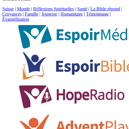
Suisse
|
Monde
|
Réflexions Spirituelles
|
Santé
|
La Bible répond
|
Croyances
|
Famille
|
Jeunesse
|
Humanitaire
|
Témoignage
|
Évangélisation