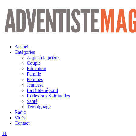
Aller
au
contenu
Accueil
Catégories
Appel à la prière
Couple
Éducation
Famille
Femmes
Jeunesse
La Bible répond
Réflexions Spirituelles
Santé
Témoignage
Radio
Vidéo
Contact
IT