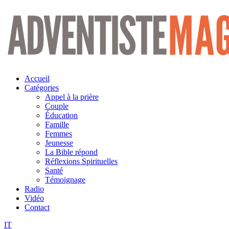
Aller
au
contenu
Accueil
Catégories
Appel à la prière
Couple
Éducation
Famille
Femmes
Jeunesse
La Bible répond
Réflexions Spirituelles
Santé
Témoignage
Radio
Vidéo
Contact
IT