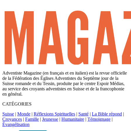
Adventiste Magazine (en français et en italien) est la revue officielle
de la Fédération des Églises Adventistes du Septième jour de la
Suisse romande et du Tessin, produite par le centre Espoir Médias,
au service des croyants adventistes en Suisse et de la francophonie
en général.
CATÉGORIES
Suisse
|
Monde
|
Réflexions Spirituelles
|
Santé
|
La Bible répond
|
Croyances
|
Famille
|
Jeunesse
|
Humanitaire
|
Témoignage
|
Évangélisation