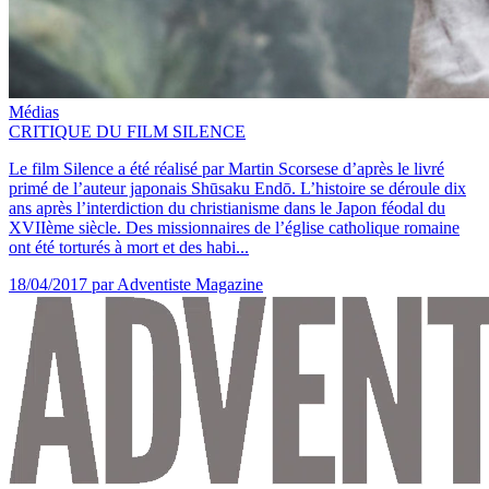
Médias
CRITIQUE DU FILM SILENCE
Le film Silence a été réalisé par Martin Scorsese d’après le livré
primé de l’auteur japonais Shūsaku Endō. L’histoire se déroule dix
ans après l’interdiction du christianisme dans le Japon féodal du
XVIIème siècle. Des missionnaires de l’église catholique romaine
ont été torturés à mort et des habi...
18/04/2017
par Adventiste Magazine