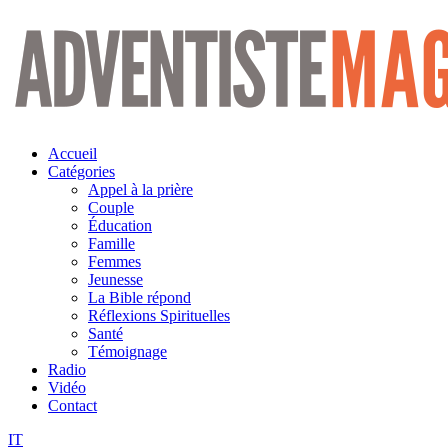
Aller
au
contenu
Accueil
Catégories
Appel à la prière
Couple
Éducation
Famille
Femmes
Jeunesse
La Bible répond
Réflexions Spirituelles
Santé
Témoignage
Radio
Vidéo
Contact
IT