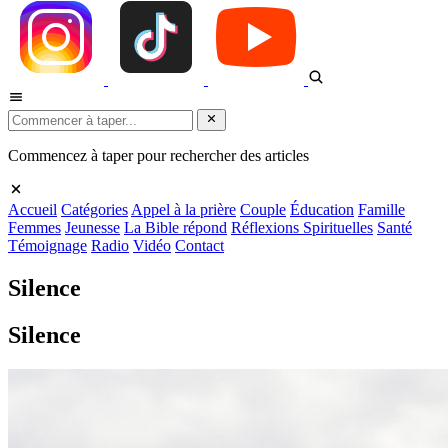
Commencez à taper pour rechercher des articles
Accueil
Catégories
Appel à la prière
Couple
Éducation
Famille
Femmes
Jeunesse
La Bible répond
Réflexions Spirituelles
Santé
Témoignage
Radio
Vidéo
Contact
Silence
Silence