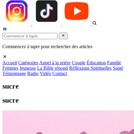
Commencez à taper pour rechercher des articles
Accueil
Catégories
Appel à la prière
Couple
Éducation
Famille
Femmes
Jeunesse
La Bible répond
Réflexions Spirituelles
Santé
Témoignage
Radio
Vidéo
Contact
sucre
sucre