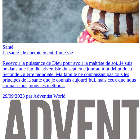
Santé
La santé : le cheminement d’une vie
Recevoir la puissance de Dieu pour avoir la maîtrise de soi. Je suis
né dans une famille adventiste du septième jour au tout début de la
Seconde Guerre mondiale. Ma famille ne connaissait pas tous les
principes de la santé que je connais aujourd’hui, mais ceux que nous
connaissions, nous les mettion...
29/09/2023
par Adventist World