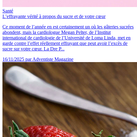
Santé
L’effrayante vérité à propos du sucre et de votre cœur
Ce moment de l’année en est certainement un où les gâteries sucrées
abondent, mais la cardiologue Megan Pelter, de l’Institut
international de cardiologie de l’Université de Loma Linda, met en
garde contre l’effet réellement effrayant que peut avoir l’excès de
sucre sur votre cœur. La Dre P...
16/11/2025
par Adventiste Magazine