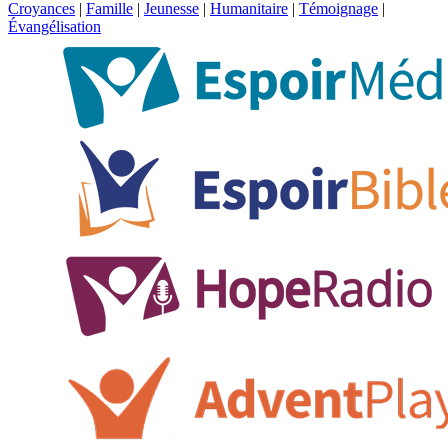
Croyances
|
Famille
|
Jeunesse
|
Humanitaire
|
Témoignage
|
Évangélisation