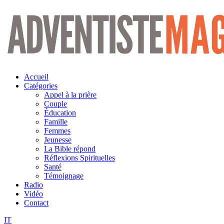
Aller
au
contenu
Accueil
Catégories
Appel à la prière
Couple
Éducation
Famille
Femmes
Jeunesse
La Bible répond
Réflexions Spirituelles
Santé
Témoignage
Radio
Vidéo
Contact
IT