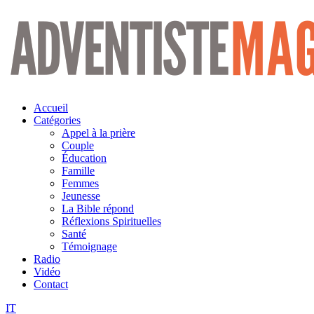
Aller
au
contenu
Accueil
Catégories
Appel à la prière
Couple
Éducation
Famille
Femmes
Jeunesse
La Bible répond
Réflexions Spirituelles
Santé
Témoignage
Radio
Vidéo
Contact
IT