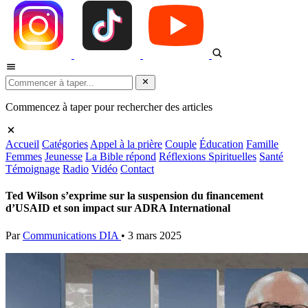
Commencez à taper pour rechercher des articles
Accueil
Catégories
Appel à la prière
Couple
Éducation
Famille
Femmes
Jeunesse
La Bible répond
Réflexions Spirituelles
Santé
Témoignage
Radio
Vidéo
Contact
Ted Wilson s’exprime sur la suspension du financement
d’USAID et son impact sur ADRA International
Par
Communications DIA
•
3 mars 2025