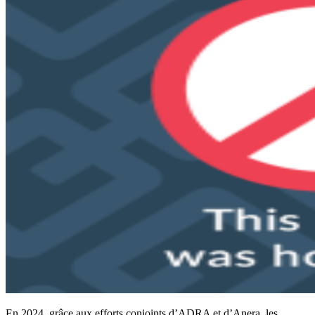
En 2024, grâce aux efforts conjoints d’ADRA et d’Anera, les