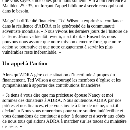
que vous soyez à nos côtés pour nous soutenir. » Il a fait référence à
Matthieu 25 : 35, renforçant l’appel biblique à servir ceux qui sont
dans le besoin.
Malgré la difficulté financière, Ted Wilson a exprimé sa confiance
dans la résilience d’ADRA et la générosité de la communauté
adventiste mondiale. « Nous vivons les derniers jours de l’histoire de
la Terre. Jésus va bientôt revenir, » a-t-il dit. « Ensemble, nous
pouvons nous assurer que notre mission demeure forte, que notre
action se poursuive et que notre engagement à servir les plus
vulnérables reste inébranlable. »
Un appel à l’action
Alors qu’ADRA gère cette situation d’incertitude à propos du
financement, Ted Wilson a encouragé les membres d’église et les
sympathisants à apporter des contributions financières.
« Je tiens à vous dire que ma précieuse épouse Nancy et moi
sommes des donateurs à ADRA. Nous soutenons ADRA par nos
prières et nos finances, et je vous invite à faire de même, » a-t-il
déclaré. « Nous vous remercions pour votre soutien indéfectible et
vous demandons de continuer à prier, à donner et à servir aux côtés
de nous tous qui aidons ADRA à marcher sur les traces du ministère
de Jésus. »