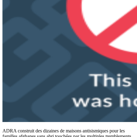
ADRA construit des dizaines de maisons antisismiques pour les
familles afghanes sans abri touchées par les multiples tremblements