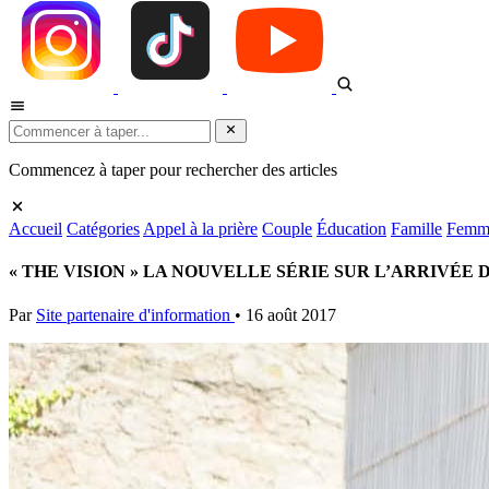
Commencez à taper pour rechercher des articles
Accueil
Catégories
Appel à la prière
Couple
Éducation
Famille
Femm
« THE VISION » LA NOUVELLE SÉRIE SUR L’ARRIVÉE
Par
Site partenaire d'information
•
16 août 2017