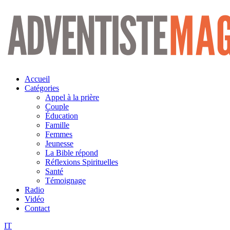
Aller
au
contenu
Accueil
Catégories
Appel à la prière
Couple
Éducation
Famille
Femmes
Jeunesse
La Bible répond
Réflexions Spirituelles
Santé
Témoignage
Radio
Vidéo
Contact
IT