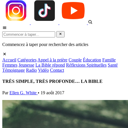
Commencez à taper pour rechercher des articles
Accueil
Catégories
Appel à la prière
Couple
Éducation
Famille
Femmes
Jeunesse
La Bible répond
Réflexions Spirituelles
Santé
Témoignage
Radio
Vidéo
Contact
TRÈS SIMPLE, TRÈS PROFONDE… LA BIBLE
Par
Ellen G. White
•
19 août 2017