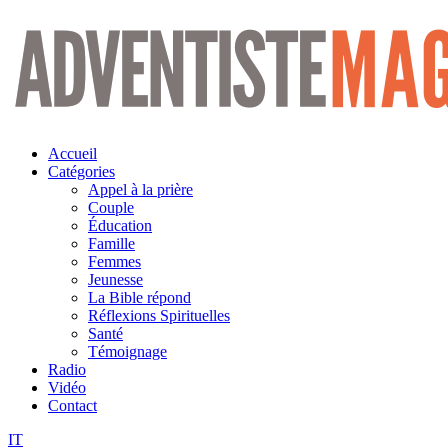
Aller
au
contenu
Accueil
Catégories
Appel à la prière
Couple
Éducation
Famille
Femmes
Jeunesse
La Bible répond
Réflexions Spirituelles
Santé
Témoignage
Radio
Vidéo
Contact
IT