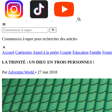
Commencez à taper pour rechercher des articles
Accueil
Catégories
Appel à la prière
Couple
Éducation
Famille
Femm
LA TRINITÉ : UN DIEU EN TROIS PERSONNES !
Par
Adventist World
•
27 mai 2018