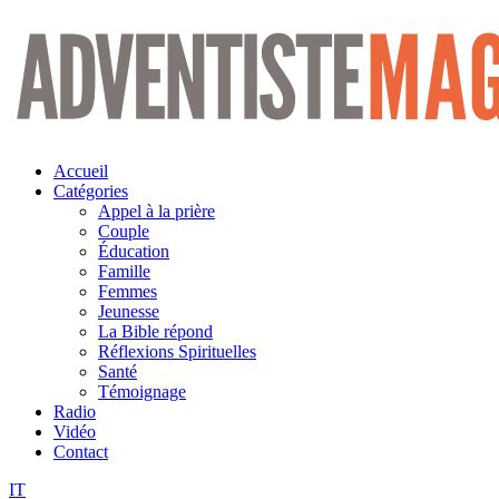
Aller
au
contenu
Accueil
Catégories
Appel à la prière
Couple
Éducation
Famille
Femmes
Jeunesse
La Bible répond
Réflexions Spirituelles
Santé
Témoignage
Radio
Vidéo
Contact
IT