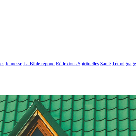
es
Jeunesse
La Bible répond
Réflexions Spirituelles
Santé
Témoignage