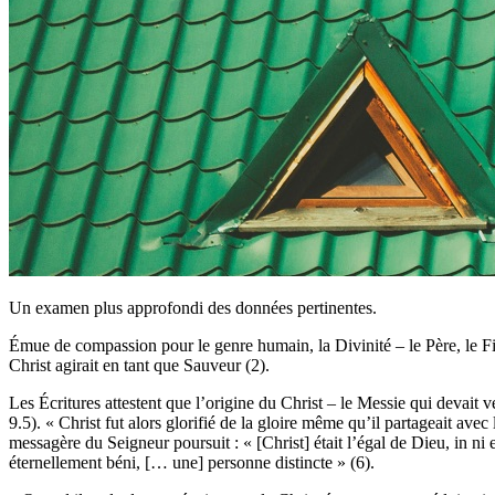
Un examen plus approfondi des données pertinentes.
Émue de compassion pour le genre humain, la Divinité – le Père, le Fils
Christ agirait en tant que Sauveur (2).
Les Écritures attestent que l’origine du Christ – le Messie qui devait v
9.5). « Christ fut alors glorifié de la gloire même qu’il partageait avec
messagère du Seigneur poursuit : « [Christ] était l’égal de Dieu, in ni e
éternellement béni, [… une] personne distincte » (6).