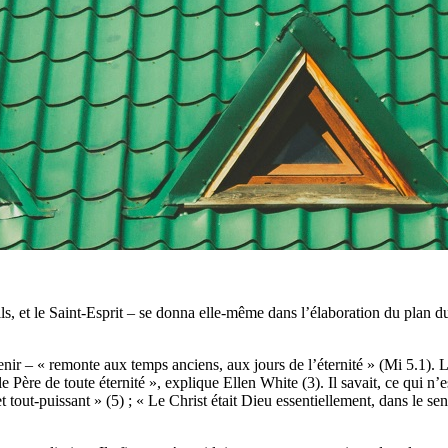
, et le Saint-Esprit – se donna elle-même dans l’élaboration du plan du 
enir – « remonte aux temps anciens, aux jours de l’éternité » (Mi 5.1). L
 le Père de toute éternité », explique Ellen White (3). Il savait, ce qui n
t tout-puissant » (5) ; « Le Christ était Dieu essentiellement, dans le se