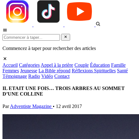
Commencez à taper pour rechercher des articles
Accueil
Catégories
Appel à la prière
Couple
Éducation
Famille
Femmes
Jeunesse
La Bible répond
Réflexions Spirituelles
Santé
Témoignage
Radio
Vidéo
Contact
IL ETAIT UNE FOIS… TROIS ARBRES AU SOMMET
D’UNE COLLINE
Par
Adventiste Magazine
•
12 avril 2017