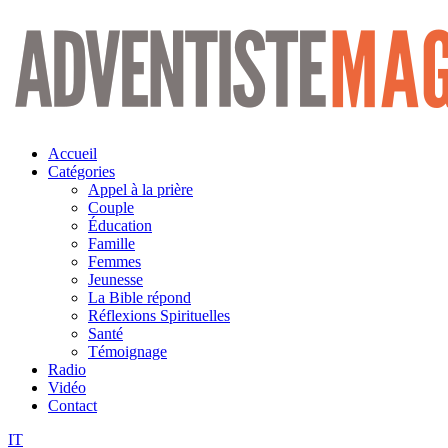
Aller
au
contenu
Accueil
Catégories
Appel à la prière
Couple
Éducation
Famille
Femmes
Jeunesse
La Bible répond
Réflexions Spirituelles
Santé
Témoignage
Radio
Vidéo
Contact
IT