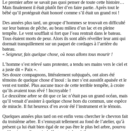
Le premier arbre se savait pas quoi penser de toute cette histoire…
Mais finalement il était plutôt fier d’en faire partie. Après tout le
bébé qu’il protégeait était honoré comme s’il était un grand roi !
Des années plus tard, un groupe d’hommes se trouvait en difficulté
sur leur bateau de pêche, au beau milieu d’un lac et en pleine
tempête. Le vent soufflait si fort que l’eau rentrait dans le bateau.
Tous étaient morts de peur. Alors ils sont allés réveiller leur ami qui
dormait tranquillement sur un paquet de cordages à l’arrière du
bateau.
«
Seigneur, fais quelque chose, où nous allons tous mourir !
L’homme s’est relevé sans protester, a tendu ses mains vers le ciel et
a juste dit « Paix ».
Ses douze compagnons, littéralement subjugués, ont alors été
témoins de quelque chose d’inouï : la mer s’est aussitôt apaisée et le
vent est tombé. Plus aucune trace de cette terrible tempête, à croire
qu’ils avaient tous rêvé ! Incroyable !
Le deuxième arbre se dit que ce lac n’était pas un grand océan, mais
qu’il venait d’assister à quelque chose hors du commun, une espèce
de miracle. Il fut heureux d’en avoir été l’instrument et le témoin.
Quelques années plus tard on est enfin venu chercher le chevron fait
du troisième arbre. Il s’ennuyait tellement au fond de l’atelier, qu’à
présent ça lui était bien égal de ne pas être le plus bel arbre, pourvu