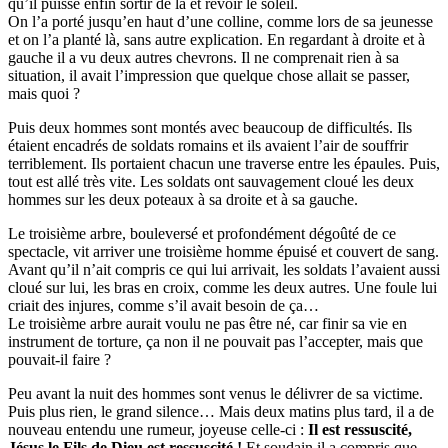
qu’il puisse enfin sortir de là et revoir le soleil.
On l’a porté jusqu’en haut d’une colline, comme lors de sa jeunesse
et on l’a planté là, sans autre explication. En regardant à droite et à
gauche il a vu deux autres chevrons. Il ne comprenait rien à sa
situation, il avait l’impression que quelque chose allait se passer,
mais quoi ?
Puis deux hommes sont montés avec beaucoup de difficultés. Ils
étaient encadrés de soldats romains et ils avaient l’air de souffrir
terriblement. Ils portaient chacun une traverse entre les épaules. Puis,
tout est allé très vite. Les soldats ont sauvagement cloué les deux
hommes sur les deux poteaux à sa droite et à sa gauche.
Le troisième arbre, bouleversé et profondément dégoûté de ce
spectacle, vit arriver une troisième homme épuisé et couvert de sang.
Avant qu’il n’ait compris ce qui lui arrivait, les soldats l’avaient aussi
cloué sur lui, les bras en croix, comme les deux autres. Une foule lui
criait des injures, comme s’il avait besoin de ça…
Le troisième arbre aurait voulu ne pas être né, car finir sa vie en
instrument de torture, ça non il ne pouvait pas l’accepter, mais que
pouvait-il faire ?
Peu avant la nuit des hommes sont venus le délivrer de sa victime.
Puis plus rien, le grand silence… Mais deux matins plus tard, il a de
nouveau entendu une rumeur, joyeuse celle-ci :
Il est ressuscité,
Jésus le Fils de Dieu est ressuscité !
Et soudain il a compris que