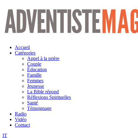
Aller
au
contenu
Accueil
Catégories
Appel à la prière
Couple
Éducation
Famille
Femmes
Jeunesse
La Bible répond
Réflexions Spirituelles
Santé
Témoignage
Radio
Vidéo
Contact
IT