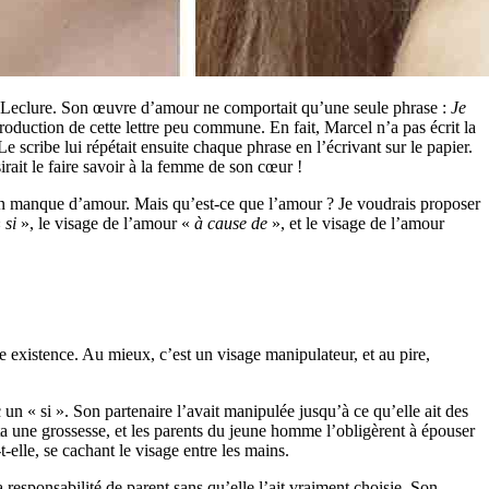
 de Leclure. Son œuvre d’amour ne comportait qu’une seule phrase :
Je
roduction de cette lettre peu commune. En fait, Marcel n’a pas écrit la
 Le scribe lui répétait ensuite chaque phrase en l’écrivant sur le papier.
rait le faire savoir à la femme de son cœur !
en manque d’amour. Mais qu’est-ce que l’amour ? Je voudrais proposer
«
si
», le visage de l’amour «
à cause de
», et le visage de l’amour
re existence. Au mieux, c’est un visage manipulateur, et au pire,
un « si ». Son partenaire l’avait manipulée jusqu’à ce qu’elle ait des
sulta une grossesse, et les parents du jeune homme l’obligèrent à épouser
-elle, se cachant le visage entre les mains.
 responsabilité de parent sans qu’elle l’ait vraiment choisie. Son