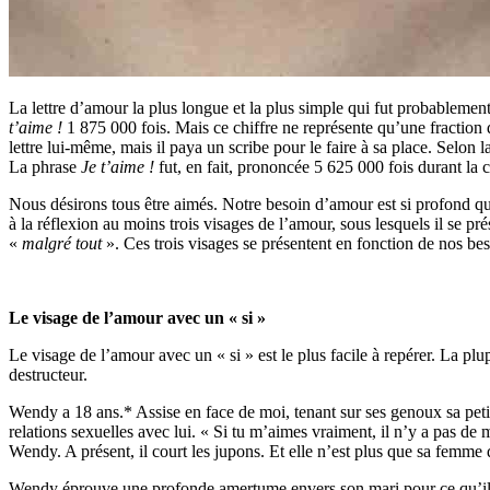
La lettre d’amour la plus longue et la plus simple qui fut probableme
t’aime !
1 875 000 fois. Mais ce chiffre ne représente qu’une fractio
lettre lui-même, mais il paya un scribe pour le faire à sa place. Selon la
La phrase
Je t’aime !
fut, en fait, prononcée 5 625 000 fois durant la 
Nous désirons tous être aimés. Notre besoin d’amour est si profond 
à la réflexion au moins trois visages de l’amour, sous lesquels il se 
«
malgré tout
». Ces trois visages se présentent en fonction de nos bes
Le visage de l’amour avec un « si »
Le visage de l’amour avec un « si » est le plus facile à repérer. La pl
destructeur.
Wendy a 18 ans.* Assise en face de moi, tenant sur ses genoux sa petite
relations sexuelles avec lui. « Si tu m’aimes vraiment, il n’y a pas de 
Wendy. A présent, il court les jupons. Et elle n’est plus que sa femme d
Wendy éprouve une profonde amertume envers son mari pour ce qu’il lui a