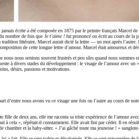
nt jamais écrite a été composée en 1875 par le peintre français Marcel
n du nombre de fois que
Je t’aime !
fut prononcé ou écrit au cours de la p
 tradition littéraire, Marcel aurait dicté la lettre — un mot après l’autre.
composition de cette longue lettre d’amour. Marcel était amoureux et dési
que nous nous sentons souvent frustrés et peu sûrs quand nous sommes 
présente à divers stades du développement : le visage de l’amour avec un 
oins, désirs, passions et motivations.
upart d’entre nous avons vu ce visage une fois ou l’autre au cours de not
 fille de deux ans, elle me raconta sa triste expérience de l’amour avec 
mal à cela », répétait-il constamment. Elle avait fini par céder. Il en ré
e chambre et la baby-sitter. « J’ai gâché toute ma jeunesse ! » sanglote-t
 fait. Elle se sent trahie et dévalorisée. Elle se sent prisonnière de la