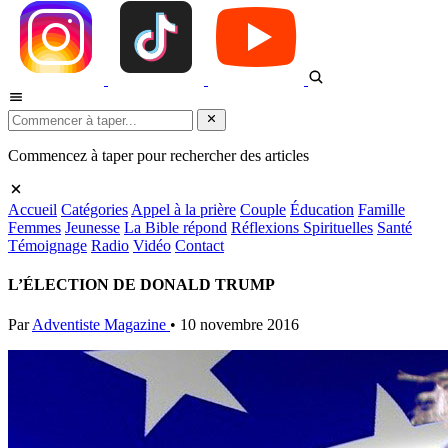
Commencez à taper pour rechercher des articles
Accueil
Catégories
Appel à la prière
Couple
Éducation
Famille
Femmes
Jeunesse
La Bible répond
Réflexions Spirituelles
Santé
Témoignage
Radio
Vidéo
Contact
L’ÉLECTION DE DONALD TRUMP
Par
Adventiste Magazine
•
10 novembre 2016