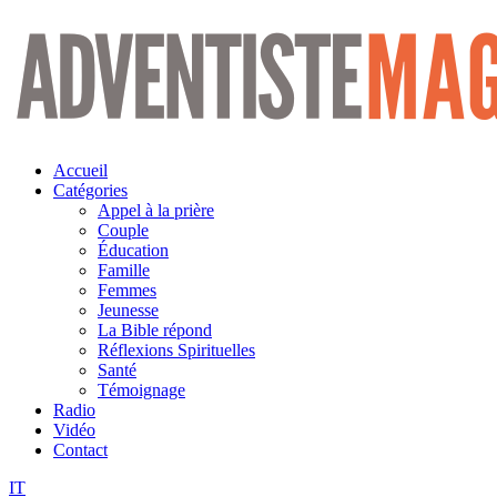
Aller
au
contenu
Accueil
Catégories
Appel à la prière
Couple
Éducation
Famille
Femmes
Jeunesse
La Bible répond
Réflexions Spirituelles
Santé
Témoignage
Radio
Vidéo
Contact
IT