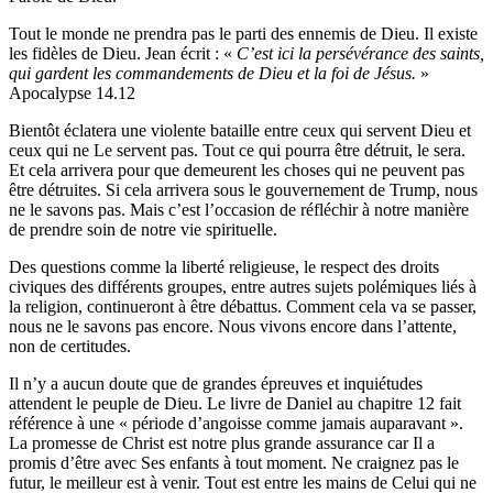
Tout le monde ne prendra pas le parti des ennemis de Dieu. Il existe
les fidèles de Dieu. Jean écrit : «
C’est ici la persévérance des saints,
qui gardent les commandements de Dieu et la foi de Jésus.
»
Apocalypse 14.12
Bientôt éclatera une violente bataille entre ceux qui servent Dieu et
ceux qui ne Le servent pas. Tout ce qui pourra être détruit, le sera.
Et cela arrivera pour que demeurent les choses qui ne peuvent pas
être détruites. Si cela arrivera sous le gouvernement de Trump, nous
ne le savons pas. Mais c’est l’occasion de réfléchir à notre manière
de prendre soin de notre vie spirituelle.
Des questions comme la liberté religieuse, le respect des droits
civiques des différents groupes, entre autres sujets polémiques liés à
la religion, continueront à être débattus. Comment cela va se passer,
nous ne le savons pas encore. Nous vivons encore dans l’attente,
non de certitudes.
Il n’y a aucun doute que de grandes épreuves et inquiétudes
attendent le peuple de Dieu. Le livre de Daniel au chapitre 12 fait
référence à une « période d’angoisse comme jamais auparavant ».
La promesse de Christ est notre plus grande assurance car Il a
promis d’être avec Ses enfants à tout moment. Ne craignez pas le
futur, le meilleur est à venir. Tout est entre les mains de Celui qui ne