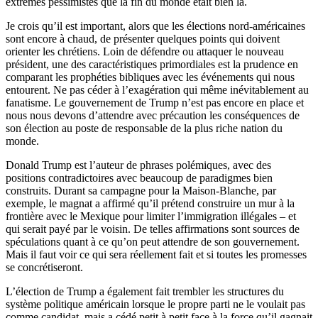
extrêmes pessimistes que la fin du monde était bien là.
Je crois qu’il est important, alors que les élections nord-américaines
sont encore à chaud, de présenter quelques points qui doivent
orienter les chrétiens. Loin de défendre ou attaquer le nouveau
président, une des caractéristiques primordiales est la prudence en
comparant les prophéties bibliques avec les événements qui nous
entourent. Ne pas céder à l’exagération qui même inévitablement au
fanatisme. Le gouvernement de Trump n’est pas encore en place et
nous nous devons d’attendre avec précaution les conséquences de
son élection au poste de responsable de la plus riche nation du
monde.
Donald Trump est l’auteur de phrases polémiques, avec des
positions contradictoires avec beaucoup de paradigmes bien
construits. Durant sa campagne pour la Maison-Blanche, par
exemple, le magnat a affirmé qu’il prétend construire un mur à la
frontière avec le Mexique pour limiter l’immigration illégales – et
qui serait payé par le voisin. De telles affirmations sont sources de
spéculations quant à ce qu’on peut attendre de son gouvernement.
Mais il faut voir ce qui sera réellement fait et si toutes les promesses
se concrétiseront.
L’élection de Trump a également fait trembler les structures du
système politique américain lorsque le propre parti ne le voulait pas
comme candidat, mais a cédé petit à petit face à la force qu’il gagnait