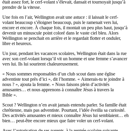
était assez fort, le cerf-volant s’élevait, dansait et tournoyait jusqu’à
prendre de la vitesse.
Une fois en l’air, Wellington avait une astuce : il laissait le cerf-
volant beaucoup s’éloigner beaucoup, puis le ramenait vers lui,
encore et encore. À chaque fois, il montait un peu plus haut, jusqu’à
devenir un minuscule point coloré dans le vaste ciel bleu. Alors
Wellington se penchait en arrière et le regardait flotter et onduler,
libre et heureux.
Un jour, pendant les vacances scolaires, Wellington était dans la rue
avec son cerf-volant lorsqu’il vit un homme et une femme s’avancer
vers lui. Ils lui sourirent chaleureusement.
« Nous sommes responsables d’un club scout dans une église
adventiste tout près d’ici », dit l’homme. « Aimerais-tu te joindre à
nous ? », ajouta la femme. « Nous faisons plein d’activités
amusantes… et nous apprenons à connaître Jésus à travers la
Bible ».
Scout ? Wellington n’en avait jamais entendu parler. Sa famille était
chrétienne, mais pas adventiste. Pourtant, l’idée éveilla sa curiosité.
Des activités amusantes et mieux connaître Jésus lui semblaient… eh
bien… peut-être encore mieux que faire voler un cerf-volant.
Avec l’autorisation de ses parents, à la rentrée scolaire suivante,