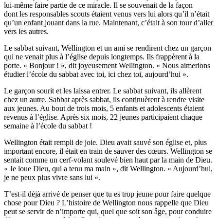
lui-même faire partie de ce miracle. Il se souvenait de la façon
dont les responsables scouts étaient venus vers lui alors qu’il n’était
qu’un enfant jouant dans la rue. Maintenant, c’était à son tour d’aller
vers les autres.
Le sabbat suivant, Wellington et un ami se rendirent chez un garçon
qui ne venait plus à l’église depuis longtemps. Ils frappèrent à la
porte. « Bonjour ! », dit joyeusement Wellington. « Nous aimerions
étudier l’école du sabbat avec toi, ici chez toi, aujourd’hui ».
Le garçon sourit et les laissa entrer. Le sabbat suivant, ils allèrent
chez un autre. Sabbat après sabbat, ils continuèrent à rendre visite
aux jeunes. Au bout de trois mois, 5 enfants et adolescents étaient
revenus à l’église. Après six mois, 22 jeunes participaient chaque
semaine à l’école du sabbat !
Wellington était rempli de joie. Dieu avait sauvé son église et, plus
important encore, il était en train de sauver des cœurs. Wellington se
sentait comme un cerf-volant soulevé bien haut par la main de Dieu.
« Je loue Dieu, qui a tenu ma main », dit Wellington. « Aujourd’hui,
je ne peux plus vivre sans lui ».
T’est-il déjà arrivé de penser que tu es trop jeune pour faire quelque
chose pour Dieu ? L’histoire de Wellington nous rappelle que Dieu
peut se servir de n’importe qui, quel que soit son âge, pour conduire