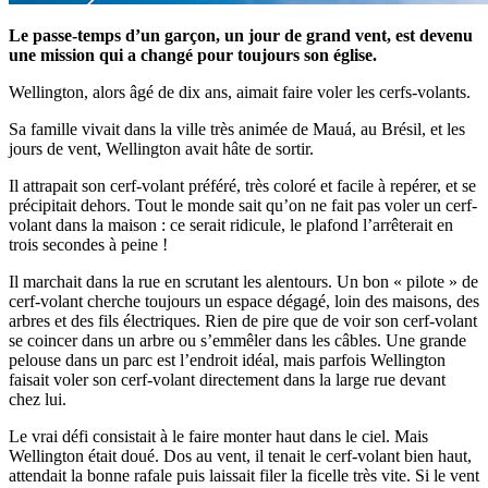
Le passe-temps d’un garçon, un jour de grand vent, est devenu
une mission qui a changé pour toujours son église.
Wellington, alors âgé de dix ans, aimait faire voler les cerfs-volants.
Sa famille vivait dans la ville très animée de Mauá, au Brésil, et les
jours de vent, Wellington avait hâte de sortir.
Il attrapait son cerf-volant préféré, très coloré et facile à repérer, et se
précipitait dehors. Tout le monde sait qu’on ne fait pas voler un cerf-
volant dans la maison : ce serait ridicule, le plafond l’arrêterait en
trois secondes à peine !
Il marchait dans la rue en scrutant les alentours. Un bon « pilote » de
cerf-volant cherche toujours un espace dégagé, loin des maisons, des
arbres et des fils électriques. Rien de pire que de voir son cerf-volant
se coincer dans un arbre ou s’emmêler dans les câbles. Une grande
pelouse dans un parc est l’endroit idéal, mais parfois Wellington
faisait voler son cerf-volant directement dans la large rue devant
chez lui.
Le vrai défi consistait à le faire monter haut dans le ciel. Mais
Wellington était doué. Dos au vent, il tenait le cerf-volant bien haut,
attendait la bonne rafale puis laissait filer la ficelle très vite. Si le vent