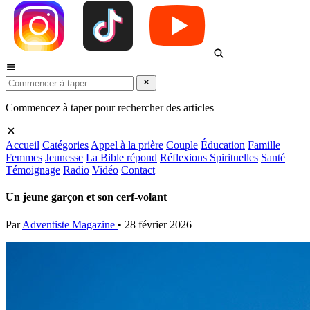
Commencez à taper pour rechercher des articles
Accueil
Catégories
Appel à la prière
Couple
Éducation
Famille
Femmes
Jeunesse
La Bible répond
Réflexions Spirituelles
Santé
Témoignage
Radio
Vidéo
Contact
Un jeune garçon et son cerf-volant
Par
Adventiste Magazine
•
28 février 2026