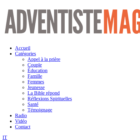
Aller
au
contenu
Accueil
Catégories
Appel à la prière
Couple
Éducation
Famille
Femmes
Jeunesse
La Bible répond
Réflexions Spirituelles
Santé
Témoignage
Radio
Vidéo
Contact
IT