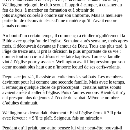
Wellington rejoignit le club scout. Il apprit à camper, à cuisiner au
feu de bois, à marcher en formation et à obtenir de
jolis
insignes
colorés à coudre sur son uniforme. Mais la meilleure
partie fut de découvrir Jésus d’une manière qu’il n’avait encore
jamais connue.
Au bout d’un certain temps, il commença à étudier régulièrement la
Bible avec quelqu’un de l’église. Semaine après semaine, mois après
mois, il découvrait davantage l’amour de Dieu. Trois ans plus tard, à
l’âge de treize ans, il prit la décision la plus importante de sa vie :
donner tout son cœur à Jésus et se faire baptiser. Toute sa famille
vint à l’église pour y assister. Wellington avait l’impression que son
cœur montait plus haut que n’importe lequel de ses cerfs-volants.
Depuis ce jour-là, il assiste au culte tous les sabbats. Les membres
devinrent pour lui comme une seconde famille. Mais avec le temps,
il remarqua quelque chose de préoccupant : certains autres scouts
avaient arrêté d »aller à l’église. Puis d’autres encore. Bientôt, il n’y
eut presque plus de jeunes à l’école du sabbat. Même le nombre
d’adultes diminuait.
Wellington se demandait tristement : Et si l’église fermait ? Il pria
avec ferveur : « S’il te plaît, Seigneur, fais un miracle ».
Pendant qu’il priait, une autre pensée lui vint : peut-être pouvait-il