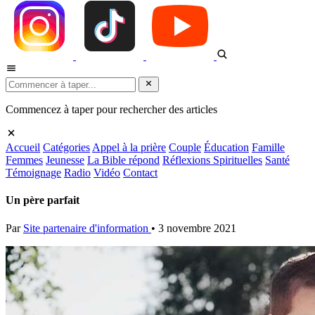
Commencez à taper pour rechercher des articles
Accueil
Catégories
Appel à la prière
Couple
Éducation
Famille
Femmes
Jeunesse
La Bible répond
Réflexions Spirituelles
Santé
Témoignage
Radio
Vidéo
Contact
Un père parfait
Par
Site partenaire d'information
•
3 novembre 2021