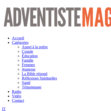
Aller
au
contenu
Accueil
Catégories
Appel à la prière
Couple
Éducation
Famille
Femmes
Jeunesse
La Bible répond
Réflexions Spirituelles
Santé
Témoignage
Radio
Vidéo
Contact
IT