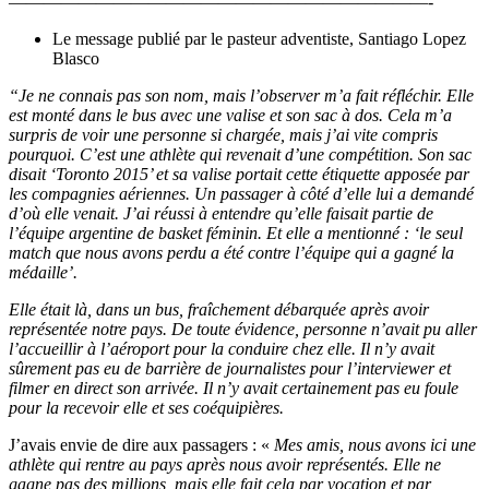
————————————————————————-
Le message publié par le pasteur adventiste, Santiago Lopez
Blasco
“Je ne connais pas son nom, mais l’observer m’a fait réfléchir. Elle
est monté dans le bus avec une valise et son sac à dos. Cela m’a
surpris de voir une personne si chargée, mais j’ai vite compris
pourquoi. C’est une athlète qui revenait d’une compétition. Son sac
disait ‘Toronto 2015’ et sa valise portait cette étiquette apposée par
les compagnies aériennes. Un passager à côté d’elle lui a demandé
d’où elle venait. J’ai réussi à entendre qu’elle faisait partie de
l’équipe argentine de basket féminin. Et elle a mentionné : ‘le seul
match que nous avons perdu a été contre l’équipe qui a gagné la
médaille’.
Elle était là, dans un bus, fraîchement débarquée après avoir
représentée notre pays. De toute évidence, personne n’avait pu aller
l’accueillir à l’aéroport pour la conduire chez elle. Il n’y avait
sûrement pas eu de barrière de journalistes pour l’interviewer et
filmer en direct son arrivée. Il n’y avait certainement pas eu foule
pour la recevoir elle et ses coéquipières.
J’avais envie de dire aux passagers : «
Mes amis, nous avons ici une
athlète qui rentre au pays après nous avoir représentés. Elle ne
gagne pas des millions, mais elle fait cela par vocation et par