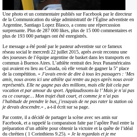
Une photo et un commentaire publiés sur Facebook par le directeur
de la Communication du siège administratif de l’Église adventiste en
Argentine, Santiago Lopez Blasco, a connu une répercussion
surprenante. Plus de 287 000 likes, plus de 15 000 commentaires et
plus de 193 000 partages ont été enregistrés.
Le message a été posté par le pasteur adventiste sur ce fameux
réseau social le mercredi 22 juillet 2015, après avoir reconnu une
des joueuses de l’équipe argentine de basket dans les transports en
commun à Buenos Aires. L’athlète rentrait des Jeux Panaméricains
qui avaient eu lieu au Canada, où elle venait de gagner la 5° place
de la compétition. «
J’avais envie de dire à tous les passagers : ‘Mes
amis, nous avons ici une athlète qui rentre au pays après nous avoir
représentés. Elle ne gagne pas des millions, mais elle fait cela par
vocation et par amour du sport. Applaudissons-la !’ Mais je n’ai pas
eu ce courage… Mon trajet était court, et comme je n’ai pas
l’habitude de prendre le bus, j’essayais de ne pas rater la station où
je devais descendre.
« , a-t-il écrit sur sa page.
Par contre, il a décidé de partager la scène avec ses amis sur
Facebook, et a rappelé la comparaison faite par l’apôtre Paul entre la
préparation d’un athlète pour obtenir la victoire et la quête de l’idéal
du chrétien ( 1 Corinthiens 9.25). «
Je la regardais et je me