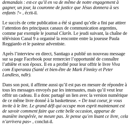
demandais : est-ce qu’il en va de même de notre engagement à
gagner, un jour, la couronne de justice que Jésus donnera à ses
enfants ?
« , écrit-il.
Le succès de cette publication a été si grand qu’elle a fini par attirer
l’attention des principaux canaux de communication argentins,
comme par exemple le journal
Clarín
. Le jeudi suivant, la chaîne de
télévision Canal 9 a organisé la rencontre entre la joueuse Paula
Reggiardo et le pasteur adventiste.
Après l’interview en direct, Santiago a publié un nouveau message
sur sa page Facebook pour remercier l’opportunité de connaître
l’athlète et son époux. Il en a profité pour leur offrir le livre
Viva
com Esperanza (Santé et bien-être de Mark Finnley et Peter
Landless, ndlr).
Dans son post, il affirme aussi qu’il est pas en mesure de répondre à
tous les messages envoyés par les internautes, mais qu’il veut leur
offrir un cadeau. Il a donc partagé un lien avec la version numérique
de ce même livre donné à la basketteuse. «
De tout coeur, je vous
invite à le lire. Le grand défi qui occupe mon esprit maintenant est
de savoir comment faire que cette belle occasion, apparue de
manière inespérée, ne meure pas. Je pense qu’en lisant ce livre, cela
n’arrivera pas
« , conclut-il.