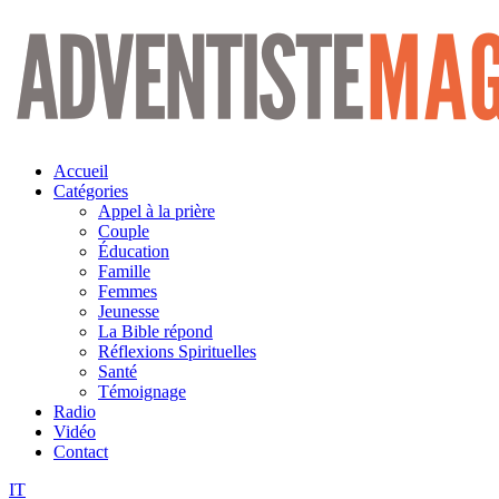
Aller
au
contenu
Accueil
Catégories
Appel à la prière
Couple
Éducation
Famille
Femmes
Jeunesse
La Bible répond
Réflexions Spirituelles
Santé
Témoignage
Radio
Vidéo
Contact
IT