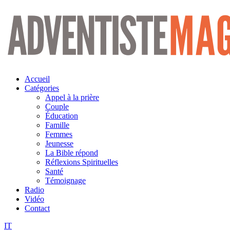
Aller
au
contenu
Accueil
Catégories
Appel à la prière
Couple
Éducation
Famille
Femmes
Jeunesse
La Bible répond
Réflexions Spirituelles
Santé
Témoignage
Radio
Vidéo
Contact
IT