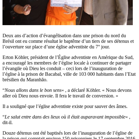
Deux ans d’action d’évangélisation dans une prison du nord du
Brésil ont eu comme résultat le baptême d’un tiers de ses détenus et
l’ouverture sur place d’une église adventiste du 7° jour.
Erton Köhler, président de l’Église adventiste en Amérique du Sud,
a encouragé les membres de l’église locale à continuer de partager
l’évangile où Dieu les conduit – ceci lors de l’inauguration de
l’église à la prison de Bacabal, ville de 103 000 habitants dans l’Etat
brésilien du Maranhão.
“
Nous allons dans le bon sens
« , a déclaré Köhler. « Nous devons
aller où Dieu nous envoie. Il fera le travail de conversion. »
Il a souligné que l’église adventiste existe pour sauver des âmes.
“
Le salut entre dans des lieux où il était auparavant impossible
« ,
dit-il.
Douze détenus ont été baptisés lors de l’inauguration de l’église de
la prison qui comptait environ 150 prisonniers le 17 septembre 2016.