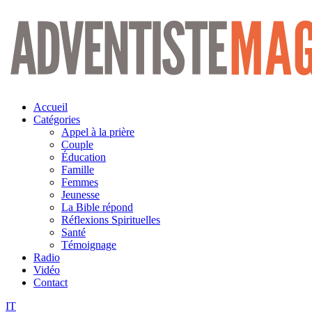
Aller
au
contenu
Accueil
Catégories
Appel à la prière
Couple
Éducation
Famille
Femmes
Jeunesse
La Bible répond
Réflexions Spirituelles
Santé
Témoignage
Radio
Vidéo
Contact
IT