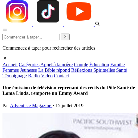
Commencez à taper pour rechercher des articles
Accueil
Catégories
Appel à la prière
Couple
Éducation
Famille
Femmes
Jeunesse
La Bible répond
Réflexions Spirituelles
Santé
Témoignage
Radio
Vidéo
Contact
Une émission de télévision reprenant des récits du Pôle Santé de
Loma Linda, remporte un Emmy Award
Par
Adventiste Magazine
•
15 juillet 2019