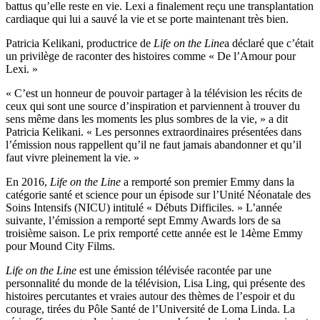
battus qu’elle reste en vie. Lexi a finalement reçu une transplantation
cardiaque qui lui a sauvé la vie et se porte maintenant très bien.
Patricia Kelikani, productrice de
Life on the Line
a déclaré que c’était
un privilège de raconter des histoires comme « De l’Amour pour
Lexi. »
« C’est un honneur de pouvoir partager à la télévision les récits de
ceux qui sont une source d’inspiration et parviennent à trouver du
sens même dans les moments les plus sombres de la vie, » a dit
Patricia Kelikani. « Les personnes extraordinaires présentées dans
l’émission nous rappellent qu’il ne faut jamais abandonner et qu’il
faut vivre pleinement la vie. »
En 2016,
Life on the Line
a remporté son premier Emmy dans la
catégorie santé et science pour un épisode sur l’Unité Néonatale des
Soins Intensifs (NICU) intitulé « Débuts Difficiles. » L’année
suivante, l’émission a remporté sept Emmy Awards lors de sa
troisième saison. Le prix remporté cette année est le 14ème Emmy
pour Mound City Films.
Life on the Line
est une émission télévisée racontée par une
personnalité du monde de la télévision, Lisa Ling, qui présente des
histoires percutantes et vraies autour des thèmes de l’espoir et du
courage, tirées du Pôle Santé de l’Université de Loma Linda. La