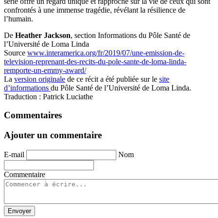
série offre un regard unique et rapproché sur la vie de ceux qui sont
confrontés à une immense tragédie, révélant la résilience de
l’humain.
De
Heather Jackson
, section Informations du Pôle Santé de
l’Université de Loma Linda
Source
www.interamerica.org/fr/2019/07/une-emission-de-
television-reprenant-des-recits-du-pole-sante-de-loma-linda-
remporte-un-emmy-award/
La
version originale
de ce récit a été publiée sur le
site
d’informations
du Pôle Santé de l’Université de Loma Linda.
Traduction : Patrick Luciathe
Commentaires
Ajouter un commentaire
E-mail
Nom
Commentaire
Envoyer