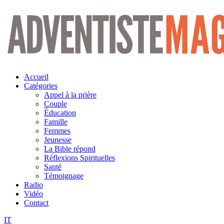
Aller
au
contenu
Accueil
Catégories
Appel à la prière
Couple
Éducation
Famille
Femmes
Jeunesse
La Bible répond
Réflexions Spirituelles
Santé
Témoignage
Radio
Vidéo
Contact
IT