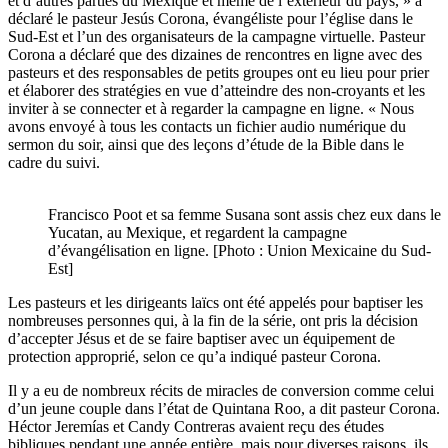
et d’autres parties du Mexique et même de l’extérieur du pays, » a
déclaré le pasteur Jesús Corona, évangéliste pour l’église dans le
Sud-Est et l’un des organisateurs de la campagne virtuelle. Pasteur
Corona a déclaré que des dizaines de rencontres en ligne avec des
pasteurs et des responsables de petits groupes ont eu lieu pour prier
et élaborer des stratégies en vue d’atteindre des non-croyants et les
inviter à se connecter et à regarder la campagne en ligne. « Nous
avons envoyé à tous les contacts un fichier audio numérique du
sermon du soir, ainsi que des leçons d’étude de la Bible dans le
cadre du suivi.
Francisco Poot et sa femme Susana sont assis chez eux dans le
Yucatan, au Mexique, et regardent la campagne
d’évangélisation en ligne. [Photo : Union Mexicaine du Sud-
Est]
Les pasteurs et les dirigeants laïcs ont été appelés pour baptiser les
nombreuses personnes qui, à la fin de la série, ont pris la décision
d’accepter Jésus et de se faire baptiser avec un équipement de
protection approprié, selon ce qu’a indiqué pasteur Corona.
Il y a eu de nombreux récits de miracles de conversion comme celui
d’un jeune couple dans l’état de Quintana Roo, a dit pasteur Corona.
Héctor Jeremías et Candy Contreras avaient reçu des études
bibliques pendant une année entière, mais pour diverses raisons, ils