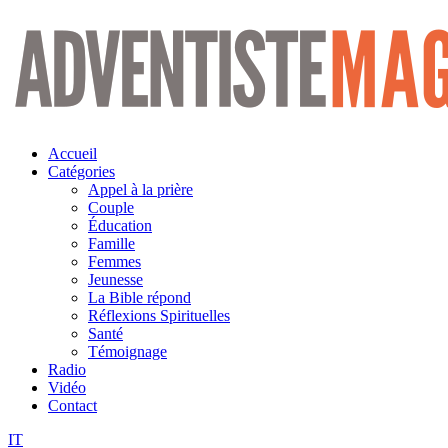
Aller
au
contenu
Accueil
Catégories
Appel à la prière
Couple
Éducation
Famille
Femmes
Jeunesse
La Bible répond
Réflexions Spirituelles
Santé
Témoignage
Radio
Vidéo
Contact
IT