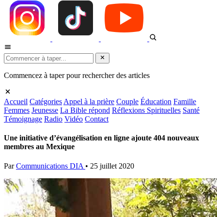
Commencez à taper pour rechercher des articles
Accueil
Catégories
Appel à la prière
Couple
Éducation
Famille
Femmes
Jeunesse
La Bible répond
Réflexions Spirituelles
Santé
Témoignage
Radio
Vidéo
Contact
Une initiative d’évangélisation en ligne ajoute 404 nouveaux
membres au Mexique
Par
Communications DIA
•
25 juillet 2020