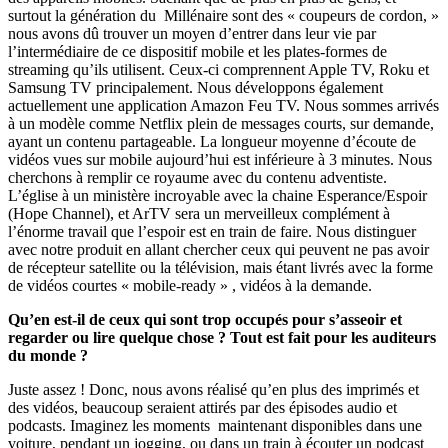
surtout la génération du Millénaire sont des « coupeurs de cordon, »
nous avons dû trouver un moyen d’entrer dans leur vie par
l’intermédiaire de ce dispositif mobile et les plates-formes de
streaming qu’ils utilisent. Ceux-ci comprennent Apple TV, Roku et
Samsung TV principalement. Nous développons également
actuellement une application Amazon Feu TV. Nous sommes arrivés
à un modèle comme Netflix plein de messages courts, sur demande,
ayant un contenu partageable. La longueur moyenne d’écoute de
vidéos vues sur mobile aujourd’hui est inférieure à 3 minutes. Nous
cherchons à remplir ce royaume avec du contenu adventiste.
L’église à un ministère incroyable avec la chaine Esperance/Espoir
(Hope Channel), et ArTV sera un merveilleux complément à
l’énorme travail que l’espoir est en train de faire. Nous distinguer
avec notre produit en allant chercher ceux qui peuvent ne pas avoir
de récepteur satellite ou la télévision, mais étant livrés avec la forme
de vidéos courtes « mobile-ready » , vidéos à la demande.
Qu’en est-il de ceux qui sont trop occupés pour s’asseoir et
regarder ou lire quelque chose ? Tout est fait pour les auditeurs
du monde ?
Juste assez ! Donc, nous avons réalisé qu’en plus des imprimés et
des vidéos, beaucoup seraient attirés par des épisodes audio et
podcasts. Imaginez les moments maintenant disponibles dans une
voiture, pendant un jogging, ou dans un train à écouter un podcast