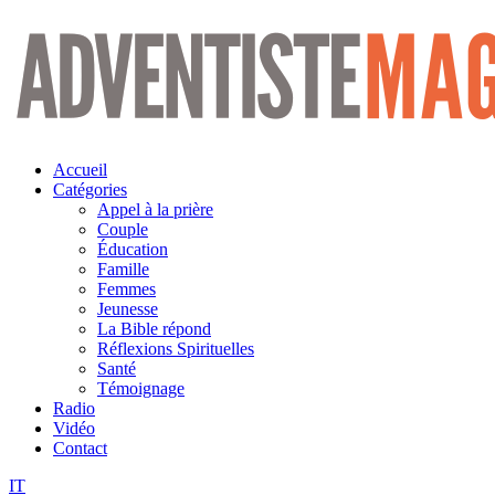
Aller
au
contenu
Accueil
Catégories
Appel à la prière
Couple
Éducation
Famille
Femmes
Jeunesse
La Bible répond
Réflexions Spirituelles
Santé
Témoignage
Radio
Vidéo
Contact
IT