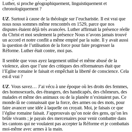
Luther, si proche géographiquement, linguistiquement et
chronologiquement ?
UZ
. Surtout à cause de la théologie sur l’eucharistie. Il est vrai que
nous nous sommes même rencontrés en 1529, parce que nos
disputes étaient déjà très avancées. Luther affirmait la présence réelle
du Christ et moi seulement la présence Nous n’avons jamais trouvé
un accord et notre conflit a même empiré par la suite. Il y avait aussi
la question de l’utilisation de la force pour faire progresser la
Réforme. Luther était contre, moi pas.
Il semble que vous ayez largement utilisé et même abusé de la
violence, alors que l’une des critiques des réformateurs était que
l’Eglise romaine le faisait et empêchait la liberté de conscience. Cela
est-il vrai ?
UZ
. Vous savez… J’ai vécu à une époque où les droits des femmes,
des homosexuels, des étrangers, des handicapés, des chômeurs, des
malades et même des animaux ou de la planète n’existaient pas. Ce
monde-là ne connaissait que la force, des armes ou des mots, pour
faire avancer une idée à laquelle on croyait. Moi, je faisais ce que
l’église romaine faisait. J’approuvais qu’on noie des gens, qu’on les
brûle vivants ; je payais des mercenaires pour venir combattre dans
les cantons qui ne voulaient pas accepter la Réforme et je combattais
moi-même avec armes à la main.