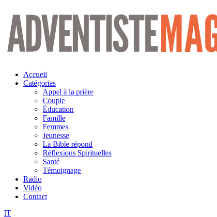
Aller
au
contenu
Accueil
Catégories
Appel à la prière
Couple
Éducation
Famille
Femmes
Jeunesse
La Bible répond
Réflexions Spirituelles
Santé
Témoignage
Radio
Vidéo
Contact
IT