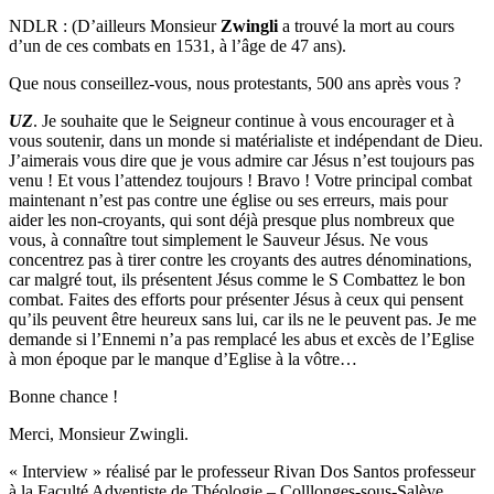
NDLR : (D’ailleurs Monsieur
Zwingli
a trouvé la mort au cours
d’un de ces combats en 1531, à l’âge de 47 ans).
Que nous conseillez-vous, nous protestants, 500 ans après vous ?
UZ
. Je souhaite que le Seigneur continue à vous encourager et à
vous soutenir, dans un monde si matérialiste et indépendant de Dieu.
J’aimerais vous dire que je vous admire car Jésus n’est toujours pas
venu ! Et vous l’attendez toujours ! Bravo ! Votre principal combat
maintenant n’est pas contre une église ou ses erreurs, mais pour
aider les non-croyants, qui sont déjà presque plus nombreux que
vous, à connaître tout simplement le Sauveur Jésus. Ne vous
concentrez pas à tirer contre les croyants des autres dénominations,
car malgré tout, ils présentent Jésus comme le S Combattez le bon
combat. Faites des efforts pour présenter Jésus à ceux qui pensent
qu’ils peuvent être heureux sans lui, car ils ne le peuvent pas. Je me
demande si l’Ennemi n’a pas remplacé les abus et excès de l’Eglise
à mon époque par le manque d’Eglise à la vôtre…
Bonne chance !
Merci, Monsieur Zwingli.
« Interview » réalisé par le professeur Rivan Dos Santos professeur
à la Faculté Adventiste de Théologie – Colllonges-sous-Salève.