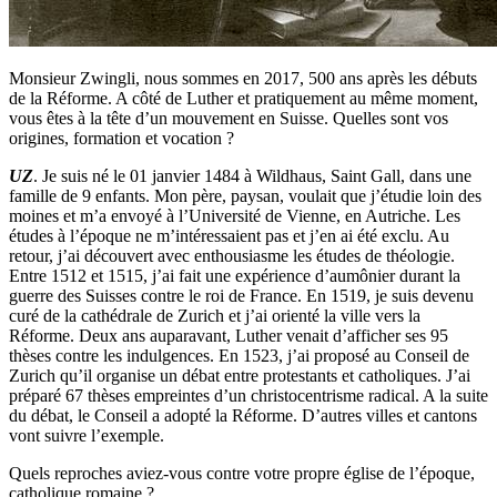
Monsieur Zwingli, nous sommes en 2017, 500 ans après les débuts
de la Réforme. A côté de Luther et pratiquement au même moment,
vous êtes à la tête d’un mouvement en Suisse. Quelles sont vos
origines, formation et vocation ?
UZ
. Je suis né le 01 janvier 1484 à Wildhaus, Saint Gall, dans une
famille de 9 enfants. Mon père, paysan, voulait que j’étudie loin des
moines et m’a envoyé à l’Université de Vienne, en Autriche. Les
études à l’époque ne m’intéressaient pas et j’en ai été exclu. Au
retour, j’ai découvert avec enthousiasme les études de théologie.
Entre 1512 et 1515, j’ai fait une expérience d’aumônier durant la
guerre des Suisses contre le roi de France. En 1519, je suis devenu
curé de la cathédrale de Zurich et j’ai orienté la ville vers la
Réforme. Deux ans auparavant, Luther venait d’afficher ses 95
thèses contre les indulgences. En 1523, j’ai proposé au Conseil de
Zurich qu’il organise un débat entre protestants et catholiques. J’ai
préparé 67 thèses empreintes d’un christocentrisme radical. A la suite
du débat, le Conseil a adopté la Réforme. D’autres villes et cantons
vont suivre l’exemple.
Quels reproches aviez-vous contre votre propre église de l’époque,
catholique romaine ?