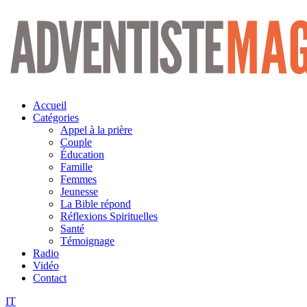
Aller
au
contenu
Accueil
Catégories
Appel à la prière
Couple
Éducation
Famille
Femmes
Jeunesse
La Bible répond
Réflexions Spirituelles
Santé
Témoignage
Radio
Vidéo
Contact
IT