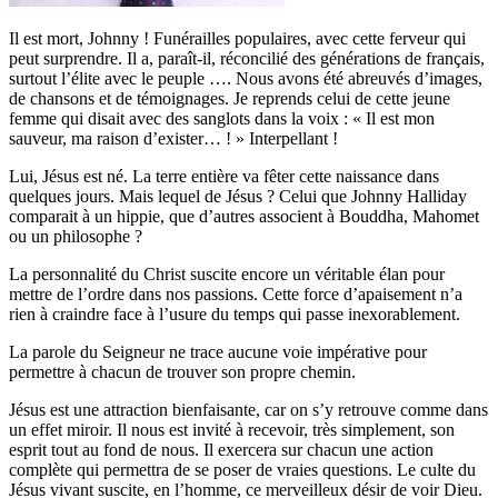
Il est mort, Johnny ! Funérailles populaires, avec cette ferveur qui
peut surprendre. Il a, paraît-il, réconcilié des générations de français,
surtout l’élite avec le peuple …. Nous avons été abreuvés d’images,
de chansons et de témoignages. Je reprends celui de cette jeune
femme qui disait avec des sanglots dans la voix : « Il est mon
sauveur, ma raison d’exister… ! » Interpellant !
Lui, Jésus est né. La terre entière va fêter cette naissance dans
quelques jours. Mais lequel de Jésus ? Celui que Johnny Halliday
comparait à un hippie, que d’autres associent à Bouddha, Mahomet
ou un philosophe ?
La personnalité du Christ suscite encore un véritable élan pour
mettre de l’ordre dans nos passions. Cette force d’apaisement n’a
rien à craindre face à l’usure du temps qui passe inexorablement.
La parole du Seigneur ne trace aucune voie impérative pour
permettre à chacun de trouver son propre chemin.
Jésus est une attraction bienfaisante, car on s’y retrouve comme dans
un effet miroir. Il nous est invité à recevoir, très simplement, son
esprit tout au fond de nous. Il exercera sur chacun une action
complète qui permettra de se poser de vraies questions. Le culte du
Jésus vivant suscite, en l’homme, ce merveilleux désir de voir Dieu.