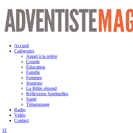
Aller
au
contenu
Accueil
Catégories
Appel à la prière
Couple
Éducation
Famille
Femmes
Jeunesse
La Bible répond
Réflexions Spirituelles
Santé
Témoignage
Radio
Vidéo
Contact
IT