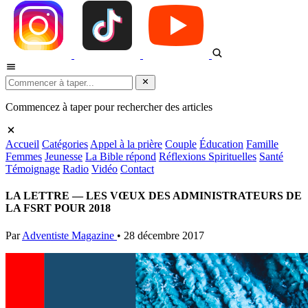
Commencez à taper pour rechercher des articles
Accueil
Catégories
Appel à la prière
Couple
Éducation
Famille
Femmes
Jeunesse
La Bible répond
Réflexions Spirituelles
Santé
Témoignage
Radio
Vidéo
Contact
LA LETTRE — LES VŒUX DES ADMINISTRATEURS DE
LA FSRT POUR 2018
Par
Adventiste Magazine
•
28 décembre 2017