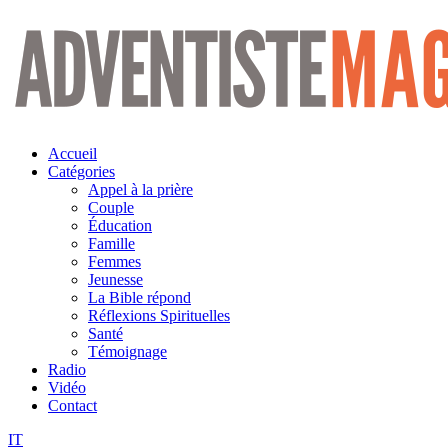
Aller
au
contenu
Accueil
Catégories
Appel à la prière
Couple
Éducation
Famille
Femmes
Jeunesse
La Bible répond
Réflexions Spirituelles
Santé
Témoignage
Radio
Vidéo
Contact
IT