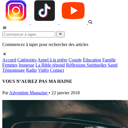
Commencez à taper pour rechercher des articles
Accueil
Catégories
Appel à la prière
Couple
Éducation
Famille
Femmes
Jeunesse
La Bible répond
Réflexions Spirituelles
Santé
Témoignage
Radio
Vidéo
Contact
VOUS N’AUREZ PAS MA HAINE
Par
Adventiste Magazine
•
22 janvier 2018