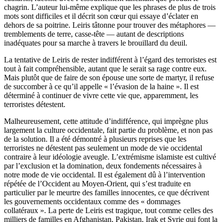
chagrin. L’auteur lui-même explique que les phrases de plus de trois
mots sont difficiles et il décrit son cœur qui essaye d’éclater en
dehors de sa poitrine. Leiris tâtonne pour trouver des métaphores —
tremblements de terre, casse-tête — autant de descriptions
inadéquates pour sa marche à travers le brouillard du deuil.
La tentative de Leiris de rester indifférent à l’égard des terroristes est
tout à fait compréhensible, autant que le serait sa rage contre eux.
Mais plutôt que de faire de son épouse une sorte de martyr, il refuse
de succomber à ce qu’il appelle « l’évasion de la haine ». Il est
déterminé à continuer de vivre cette vie que, apparemment, les
terroristes détestent.
Malheureusement, cette attitude d’indifférence, qui imprègne plus
largement la culture occidentale, fait partie du problème, et non pas
de la solution. Il a été démontré à plusieurs reprises que les
terroristes ne détestent pas seulement un mode de vie occidental
contraire à leur idéologie aveugle. L’extrémisme islamiste est cultivé
par l’exclusion et la domination, deux fondements nécessaires à
notre mode de vie occidental. Il est également dû à l’intervention
répétée de l’Occident au Moyen-Orient, qui s’est traduite en
particulier par le meurtre des familles innocentes, ce que décrivent
les gouvernements occidentaux comme des « dommages
collatéraux ». La perte de Leiris est tragique, tout comme celles des
milliers de familles en Afghanistan, Pakistan, Irak et Syrie qui font la