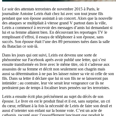
Le soir des attentats terroristes de novembre 2015 à Paris, le
journaliste Antoine Leiris était chez lui avec son tout jeune fils
pendant que son épouse assistait à un concert. Alors que la nouvelle
des attaques se multipliait à vitesse grand V partout dans la ville,
Leiris a commencé à recevoir des messages d’amis lui demandant si
lui et sa femme allaient bien. En découvrant les reportages TV le
remplissant d’effroi, il essaya de téléphoner à son épouse, sans
succès. Son épouse était l’une des 89 personnes tuées dans la salle
du Bataclan ce soir-là.
Dans les jours qui ont suivi, Leiris est devenu une sorte de
phénomène sur Facebook après avoir publié une lettre, qui s’est
ensuite transformée en livre avec le même titre, où il s’adresse aux
assassins de sa femme et décrit non seulement son chagrin mais
aussi sa détermination à ne pas les laisser ruiner sa vie ni celle de son
fils. Dans sa lettre il déclare que lui ni son fils ne se laisseront pas
intimider ; au contraire, leur vie serait leur vengeance car ils ne
perdraient pas de temps à focaliser leurs pensées sur les terroristes.
Leiris a ensuite écrit plus précisément au sujet du décès de son
épouse. Le livre en est le produit final et il est, sans surprise, un cri
du cœur, reflétant à la fois la nécessité de Leiris de faire son deuil et
aussi d’orienter son enfant sur la bonne voie. C’est un acte de
catharsis, raconté avec l’essoufflement lancinant que produit le