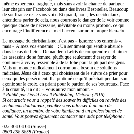
même expérience tragique, mais sans avoir la chance de partager
leur chagrin sur Facebook ou dans des livres Best-seller. Beaucoup
de souffrance reste sans voix. Et quand, nous, les occidentaux,
entendons parler de cela, nous courrons le danger de le voir comme
quelque chose de nécessaire, inévitable ou moins profond, ce qui
encourage l’indifférence et met l’accent sur notre propre bien-être.
Le message du christianisme n’est pas « Ignorez vos ennemis »,
mais « Aimez vos ennemis » ; Un sentiment qui semble absurde
dans le cas de Leiris. Demander à Leiris de comprendre et d’aimer
les assassins de sa femme, plutôt que seulement d’essayer de
continuer à vivre, ressemble à de la folie pour la plupart des gens.
Mais un monde radicalement corrompu a besoin de solutions
radicales. Jésus dit à ceux qui choisissent de le suivre de prier pour
ceux qui les persécutent. Il a pratiqué ce qu’il prêchait pendant son
agonie sur la croix, en priant pour le pardon de ses bourreaux. Face
à la cruauté, il a dit : « Vous aurez mon amour. »
* Publié par David Lovell Publishing, Victoria (2016).
Si cet article vous a rappelé des souvenirs
difficiles ou ravivés des
sentiments douloureux, veuillez vous adresser à un ami de
confiance, un membre de votre famille ou à un professionnel de
santé. Vous pouvez également contacter une aide par téléphone :
022 304 04 04 (Suisse)
0800 858 5858 (France)