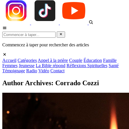
Commencez à taper pour rechercher des articles
Accueil
Catégories
Appel à la prière
Couple
Éducation
Famille
Femmes
Jeunesse
La Bible répond
Réflexions Spirituelles
Santé
Témoignage
Radio
Vidéo
Contact
Author Archives: Corrado Cozzi