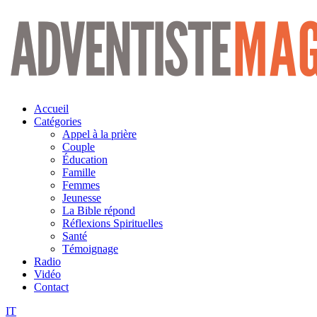
Aller
au
contenu
Accueil
Catégories
Appel à la prière
Couple
Éducation
Famille
Femmes
Jeunesse
La Bible répond
Réflexions Spirituelles
Santé
Témoignage
Radio
Vidéo
Contact
IT