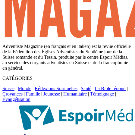
Adventiste Magazine (en français et en italien) est la revue officielle
de la Fédération des Églises Adventistes du Septième jour de la
Suisse romande et du Tessin, produite par le centre Espoir Médias,
au service des croyants adventistes en Suisse et de la francophonie
en général.
CATÉGORIES
Suisse
|
Monde
|
Réflexions Spirituelles
|
Santé
|
La Bible répond
|
Croyances
|
Famille
|
Jeunesse
|
Humanitaire
|
Témoignage
|
Évangélisation