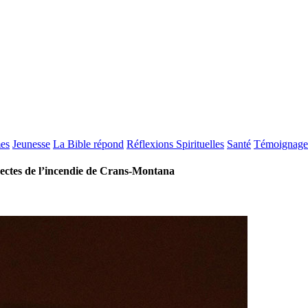
es
Jeunesse
La Bible répond
Réflexions Spirituelles
Santé
Témoignage
irectes de l’incendie de Crans-Montana