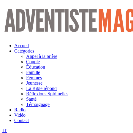
Aller
au
contenu
Accueil
Catégories
Appel à la prière
Couple
Éducation
Famille
Femmes
Jeunesse
La Bible répond
Réflexions Spirituelles
Santé
Témoignage
Radio
Vidéo
Contact
IT