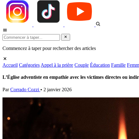
Commencez à taper pour rechercher des articles
Accueil
Catégories
Appel à la prière
Couple
Éducation
Famille
Femm
L’Église adventiste en empathie avec les victimes directes ou ind
Par
Corrado Cozzi
•
2 janvier 2026