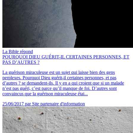
La Bible répond
POURQUOI DIEU GUÉRIT-IL CERTAINES PERSONNES, ET
PAS D’AUTRES ?
La guérison miraculeuse est un sujet qui laisse bien des gens
perplexes. Pourquoi Dieu guérit-il certaines personnes, et pas
d’autres ? se demandent-ils. Il y en a qui croient que si un malade
n’est pas guéri, c’est parce qu’il manque de foi. D’autres sont
convaincus que la guérison miraculeuse étai...
25/06/2017
par Site partenaire d'information