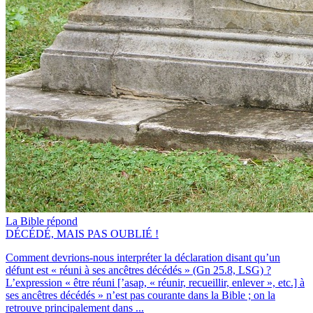
La Bible répond
DÉCÉDÉ, MAIS PAS OUBLIÉ !
Comment devrions-nous interpréter la déclaration disant qu’un
défunt est « réuni à ses ancêtres décédés » (Gn 25.8, LSG) ?
L’expression « être réuni [’asap, « réunir, recueillir, enlever », etc.] à
ses ancêtres décédés » n’est pas courante dans la Bible ; on la
retrouve principalement dans ...