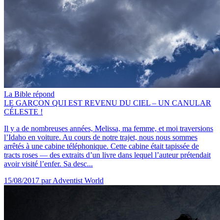
La Bible répond
LE GARÇON QUI EST REVENU DU CIEL – UN CANULAR
CÉLESTE !
Il y a de nombreuses années, Melissa, ma femme, et moi traversions
l’Idaho en voiture. Au cours de notre trajet, nous nous sommes
arrêtés à une cabine téléphonique. Cette cabine était tapissée de
tracts roses — des extraits d’un livre dans lequel l’auteur prétendait
avoir visité l’enfer. Sa desc...
15/08/2017
par Adventist World