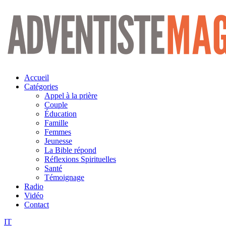
Aller
au
contenu
Accueil
Catégories
Appel à la prière
Couple
Éducation
Famille
Femmes
Jeunesse
La Bible répond
Réflexions Spirituelles
Santé
Témoignage
Radio
Vidéo
Contact
IT