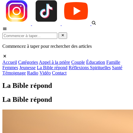
Commencez à taper pour rechercher des articles
Accueil
Catégories
Appel à la prière
Couple
Éducation
Famille
Femmes
Jeunesse
La Bible répond
Réflexions Spirituelles
Santé
Témoignage
Radio
Vidéo
Contact
La Bible répond
La Bible répond