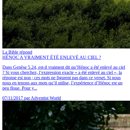
La Bible répond
HÉNOC A VRAIMENT ÉTÉ ENLEVÉ AU CIEL ?
Dans Genèse 5.24, est-il vraiment dit qu’Hénoc a été enlevé au ciel
? Si vous cherchez, l’expression exacte « a été enlevé au ciel », la
réponse est non ; ces mots ne figurent pas dans ce verset. Si nous
nous en tenons aux mots qu’il utilise, l’expérience d’Hénoc est un
peu floue. Pour y...
07/11/2017
par Adventist World