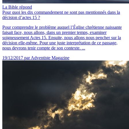
La Bible répond
Pour quoi les dix commandement ne sont pas mentionnés dans la
décision d’actes 15 ?
Pour comprendre le problème auquel l’Église chrétienne naissante
faisait face, nous allons, dans un premier temps, examiner
soigneusement Actes 15. Ensuite, nous allons nous pencher sur la
décision elle-même. Pour une juste interprétation de ce passage,
nous devrons tenir compte de son contexte. ...
19/12/2017
par Adventiste Magazine