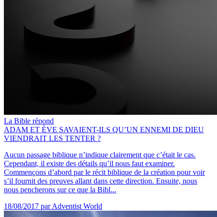
La Bible répond
ADAM ET ÈVE SAVAIENT-ILS QU’UN ENNEMI DE DIEU
VIENDRAIT LES TENTER ?
Aucun passage biblique n’indique clairement que c’était le cas.
Cependant, il existe des détails qu’il nous faut examiner.
Commençons d’abord par le récit biblique de la création pour voir
s’il fournit des preuves allant dans cette direction. Ensuite, nous
nous pencherons sur ce que la Bibl...
18/08/2017
par Adventist World