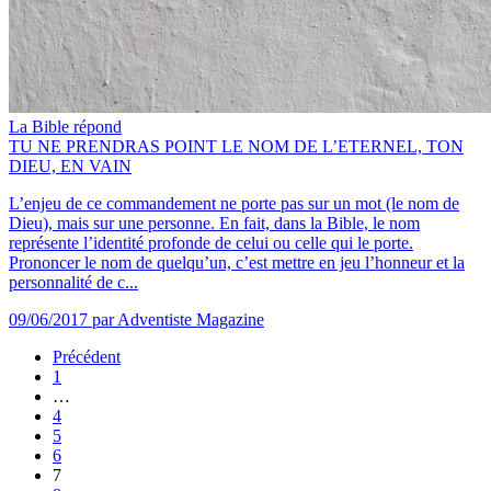
La Bible répond
TU NE PRENDRAS POINT LE NOM DE L’ETERNEL, TON
DIEU, EN VAIN
L’enjeu de ce commandement ne porte pas sur un mot (le nom de
Dieu), mais sur une personne. En fait, dans la Bible, le nom
représente l’identité profonde de celui ou celle qui le porte.
Prononcer le nom de quelqu’un, c’est mettre en jeu l’honneur et la
personnalité de c...
09/06/2017
par Adventiste Magazine
Précédent
1
…
4
5
6
7