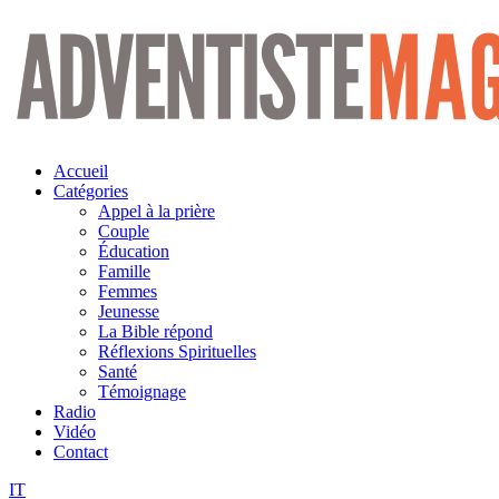
Aller
au
contenu
Accueil
Catégories
Appel à la prière
Couple
Éducation
Famille
Femmes
Jeunesse
La Bible répond
Réflexions Spirituelles
Santé
Témoignage
Radio
Vidéo
Contact
IT