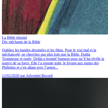
La Bible répond
Dix méchants de la Bible
Oubliez les bandes dessinées et les films. Pour le vrai mal et la
méchanceté, ne cherchez pas plus loin que la Bible. Dalila
Trompeuse et rusée, Delila a trompé Samson pour qu’il lui révèle la
source de sa force. Elle l’a ensuite trahi, le livrant aux mains des
Philistins et s’en allant avec l’argen...
12/02/2020
par Adventist Record