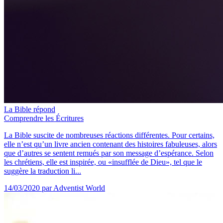
La Bible répond
Comprendre les Écritures
La Bible suscite de nombreuses réactions différentes. Pour certains,
elle n’est qu’un livre ancien contenant des histoires fabuleuses, alors
que d’autres se sentent remués par son message d’espérance. Selon
les chrétiens, elle est inspirée, ou «insufflée de Dieu», tel que le
suggère la traduction li...
14/03/2020
par Adventist World