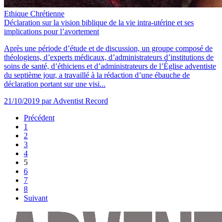
Ethique Chrétienne
Déclaration sur la vision biblique de la vie intra-utérine et ses
implications pour l’avortement
Après une période d’étude et de discussion, un groupe composé de
théologiens, d’experts médicaux, d’administrateurs d’institutions de
soins de santé, d’éthiciens et d’administrateurs de l’Église adventiste
du septième jour, a travaillé à la rédaction d’une ébauche de
déclaration portant sur une visi...
21/10/2019
par Adventist Record
Précédent
1
2
3
4
5
6
7
8
Suivant