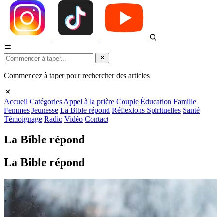
Commencez à taper pour rechercher des articles
Accueil
Catégories
Appel à la prière
Couple
Éducation
Famille
Femmes
Jeunesse
La Bible répond
Réflexions Spirituelles
Santé
Témoignage
Radio
Vidéo
Contact
La Bible répond
La Bible répond