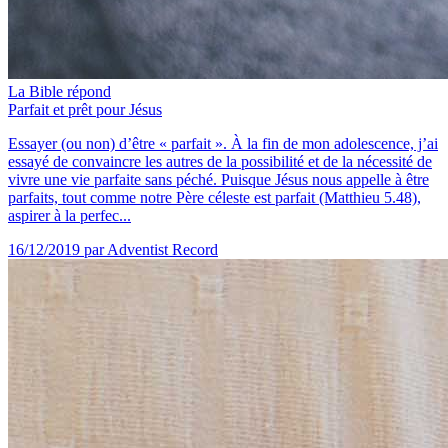
La Bible répond
Parfait et prêt pour Jésus
Essayer (ou non) d’être « parfait ». À la fin de mon adolescence, j’ai
essayé de convaincre les autres de la possibilité et de la nécessité de
vivre une vie parfaite sans péché. Puisque Jésus nous appelle à être
parfaits, tout comme notre Père céleste est parfait (Matthieu 5.48),
aspirer à la perfec...
16/12/2019
par Adventist Record