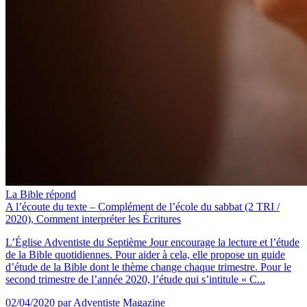
La Bible répond
A l’écoute du texte – Complément de l’école du sabbat (2 TRI /
2020), Comment interpréter les Écritures
L’Église Adventiste du Septième Jour encourage la lecture et l’étude
de la Bible quotidiennes. Pour aider à cela, elle propose un guide
d’étude de la Bible dont le thème change chaque trimestre. Pour le
second trimestre de l’année 2020, l’étude qui s’intitule « C...
02/04/2020
par Adventiste Magazine