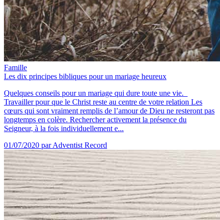
Famille
Les dix principes bibliques pour un mariage heureux
Quelques conseils pour un mariage qui dure toute une vie.
Travailler pour que le Christ reste au centre de votre relation Les
cœurs qui sont vraiment remplis de l’amour de Dieu ne resteront pas
longtemps en colère. Rechercher activement la présence du
Seigneur, à la fois individuellement e...
01/07/2020
par Adventist Record