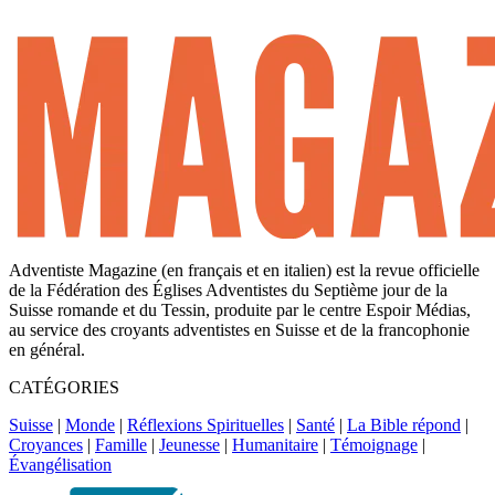
Adventiste Magazine (en français et en italien) est la revue officielle
de la Fédération des Églises Adventistes du Septième jour de la
Suisse romande et du Tessin, produite par le centre Espoir Médias,
au service des croyants adventistes en Suisse et de la francophonie
en général.
CATÉGORIES
Suisse
|
Monde
|
Réflexions Spirituelles
|
Santé
|
La Bible répond
|
Croyances
|
Famille
|
Jeunesse
|
Humanitaire
|
Témoignage
|
Évangélisation