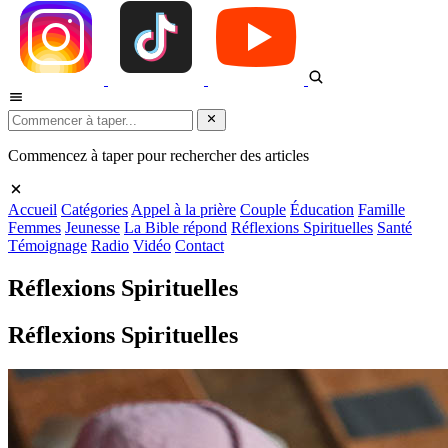
Commencez à taper pour rechercher des articles
Accueil
Catégories
Appel à la prière
Couple
Éducation
Famille
Femmes
Jeunesse
La Bible répond
Réflexions Spirituelles
Santé
Témoignage
Radio
Vidéo
Contact
Réflexions Spirituelles
Réflexions Spirituelles