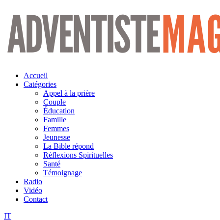
Aller
au
contenu
Accueil
Catégories
Appel à la prière
Couple
Éducation
Famille
Femmes
Jeunesse
La Bible répond
Réflexions Spirituelles
Santé
Témoignage
Radio
Vidéo
Contact
IT