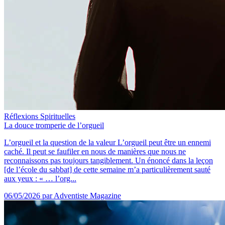
Réflexions Spirituelles
La douce tromperie de l’orgueil
L’orgueil et la question de la valeur L’orgueil peut être un ennemi
caché. Il peut se faufiler en nous de manières que nous ne
reconnaissons pas toujours tangiblement. Un énoncé dans la leçon
[de l’école du sabbat] de cette semaine m’a particulièrement sauté
aux yeux : « … l’org...
06/05/2026
par Adventiste Magazine