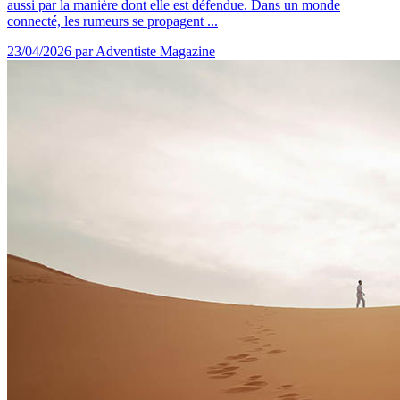
aussi par la manière dont elle est défendue. Dans un monde
connecté, les rumeurs se propagent ...
23/04/2026
par Adventiste Magazine