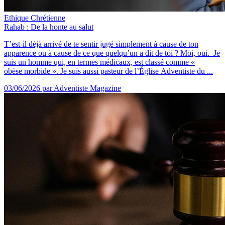
Ethique Chrétienne
Rahab : De la honte au salut
T’est-il déjà arrivé de te sentir jugé simplement à cause de ton
apparence ou à cause de ce que quelqu’un a dit de toi ? Moi, oui. Je
suis un homme qui, en termes médicaux, est classé comme «
obèse morbide ». Je suis aussi pasteur de l’Église Adventiste du ...
03/06/2026
par Adventiste Magazine