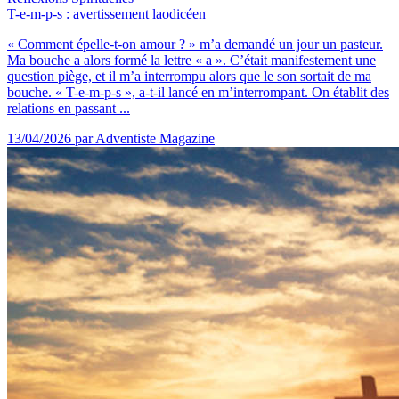
T-e-m-p-s : avertissement laodicéen
« Comment épelle-t-on amour ? » m’a demandé un jour un pasteur.
Ma bouche a alors formé la lettre « a ». C’était manifestement une
question piège, et il m’a interrompu alors que le son sortait de ma
bouche. « T-e-m-p-s », a-t-il lancé en m’interrompant. On établit des
relations en passant ...
13/04/2026
par Adventiste Magazine