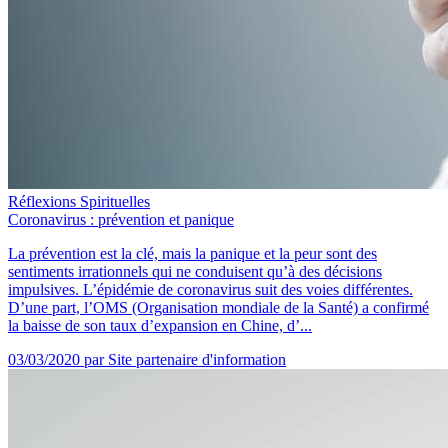
Réflexions Spirituelles
Coronavirus : prévention et panique
La prévention est la clé, mais la panique et la peur sont des
sentiments irrationnels qui ne conduisent qu’à des décisions
impulsives. L’épidémie de coronavirus suit des voies différentes.
D’une part, l’OMS (Organisation mondiale de la Santé) a confirmé
la baisse de son taux d’expansion en Chine, d’...
03/03/2020
par Site partenaire d'information