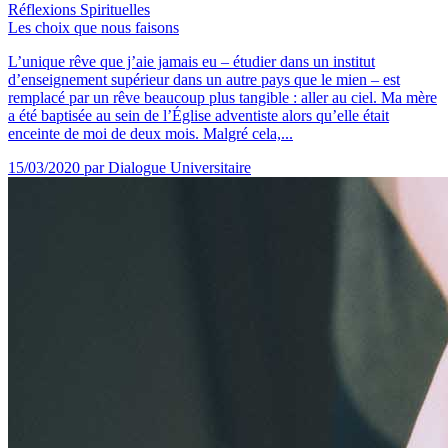
Réflexions Spirituelles
Les choix que nous faisons
L’unique rêve que j’aie jamais eu – étudier dans un institut
d’enseignement supérieur dans un autre pays que le mien – est
remplacé par un rêve beaucoup plus tangible : aller au ciel. Ma mère
a été baptisée au sein de l’Église adventiste alors qu’elle était
enceinte de moi de deux mois. Malgré cela,...
15/03/2020
par Dialogue Universitaire