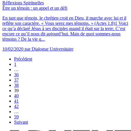
Réflexions Spirituelles
Être un témoin : un appel et un défi
En tant que témoin, le chrétien croit en Dieu, il marche avec lui et il
reflète son caractère. « Vous serez mes témoins. » (Actes 1.8)1 Voici
ce qu’a déclaré Jésus à ses disciples quand il était sur la terre. C’est
encore ce qu’il nous dit aujourd’hui. Mais de quoi sommes-nous
témoins ? De la vie q...
10/02/2020
par Dialogue Universitaire
Précédent
1
…
36
37
38
39
40
41
42
…
59
Suivant