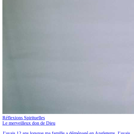
Réflexions Spirituelles
Le merveilleux don de Dieu
J’avais 12 ans lorsque ma famille a déménagé en Angleterre. J’avais