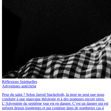
Réflexions Spirituelles
Adventistes antéchrist
Peur du salut ? Selon Jarrod Stackelroth, la peur ne peut que nous
conduire à une mauvaise théologie et à des pratiques encore pires.
L’Adventiste du septième jour est en danger. C’est un danger qui est
présent depuis longtemps et qui continue dans de nombreux cas à