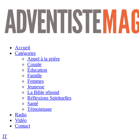
Aller
au
contenu
Accueil
Catégories
Appel à la prière
Couple
Éducation
Famille
Femmes
Jeunesse
La Bible répond
Réflexions Spirituelles
Santé
Témoignage
Radio
Vidéo
Contact
IT