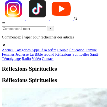
Commencez à taper pour rechercher des articles
Accueil
Catégories
Appel à la prière
Couple
Éducation
Famille
Femmes
Jeunesse
La Bible répond
Réflexions Spirituelles
Santé
Témoignage
Radio
Vidéo
Contact
Réflexions Spirituelles
Réflexions Spirituelles