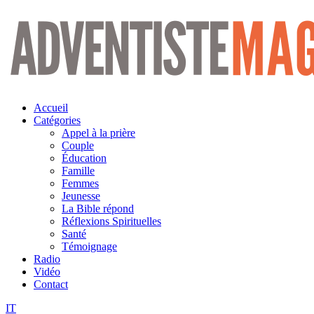
Aller
au
contenu
Accueil
Catégories
Appel à la prière
Couple
Éducation
Famille
Femmes
Jeunesse
La Bible répond
Réflexions Spirituelles
Santé
Témoignage
Radio
Vidéo
Contact
IT