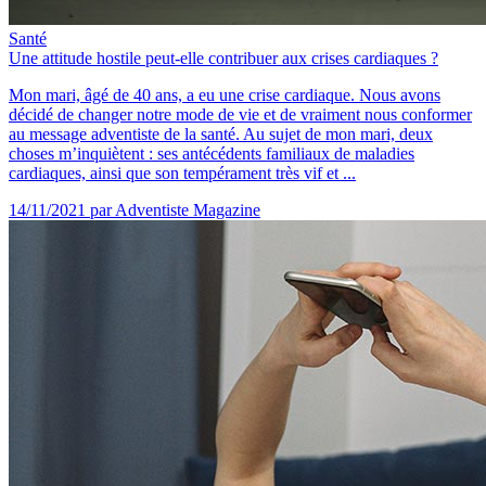
Santé
Une attitude hostile peut-elle contribuer aux crises cardiaques ?
Mon mari, âgé de 40 ans, a eu une crise cardiaque. Nous avons
décidé de changer notre mode de vie et de vraiment nous conformer
au message adventiste de la santé. Au sujet de mon mari, deux
choses m’inquiètent : ses antécédents familiaux de maladies
cardiaques, ainsi que son tempérament très vif et ...
14/11/2021
par Adventiste Magazine