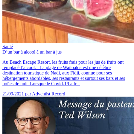
Santé
D’un bar à alcool à un bar à jus
Au Beach Escape Resort, les fruits frais pour les jus de fruits ont
remplacé l’alcool. La plage de Wailoaloa est une célèbre
destination touristique de Nadi, aux Fidji, connue pour ses
hébergements abordables, ses restaurants et surtout ses bars et ses
boîtes de nuit. Lorsque le Covid-19 a fr...
21/09/2021
par Adventist Record