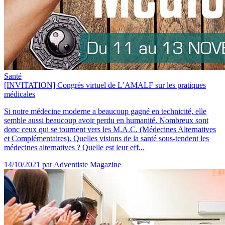
Santé
[INVITATION] Congrès virtuel de L’AMALF sur les pratiques
médicales
Si notre médecine moderne a beaucoup gagné en technicité, elle
semble aussi beaucoup avoir perdu en humanité. Nombreux sont
donc ceux qui se tournent vers les M.A.C. (Médecines Alternatives
et Complémentaires). Quelles visions de la santé sous-tendent les
médecines alternatives ? Quelle est leur eff...
14/10/2021
par Adventiste Magazine