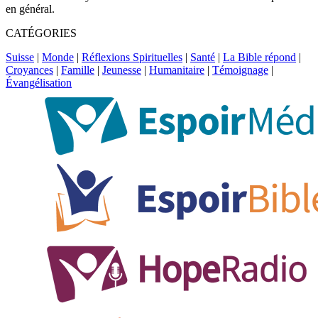
en général.
CATÉGORIES
Suisse
|
Monde
|
Réflexions Spirituelles
|
Santé
|
La Bible répond
|
Croyances
|
Famille
|
Jeunesse
|
Humanitaire
|
Témoignage
|
Évangélisation