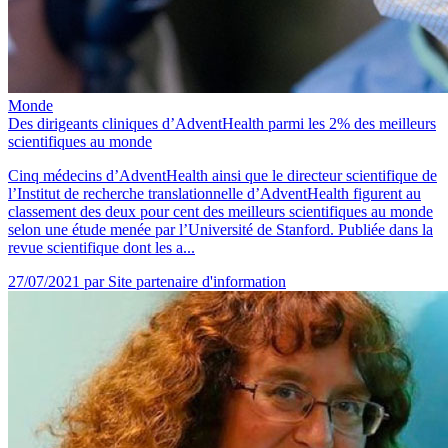
Monde
Des dirigeants cliniques d’AdventHealth parmi les 2% des meilleurs
scientifiques au monde
Cinq médecins d’AdventHealth ainsi que le directeur scientifique de
l’Institut de recherche translationnelle d’AdventHealth figurent au
classement des deux pour cent des meilleurs scientifiques au monde
selon une étude menée par l’Université de Stanford. Publiée dans la
revue scientifique dont les a...
27/07/2021
par Site partenaire d'information