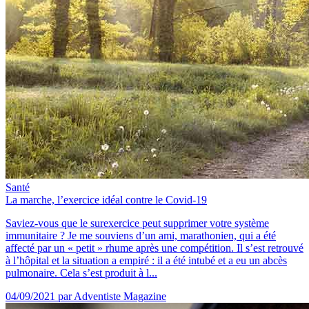
Santé
La marche, l’exercice idéal contre le Covid-19
Saviez-vous que le surexercice peut supprimer votre système
immunitaire ? Je me souviens d’un ami, marathonien, qui a été
affecté par un « petit » rhume après une compétition. Il s’est retrouvé
à l’hôpital et la situation a empiré : il a été intubé et a eu un abcès
pulmonaire. Cela s’est produit à l...
04/09/2021
par Adventiste Magazine