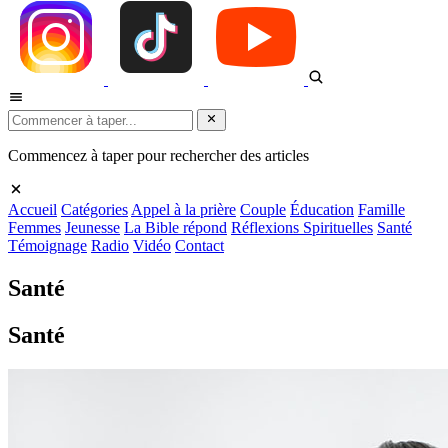
Commencez à taper pour rechercher des articles
Accueil
Catégories
Appel à la prière
Couple
Éducation
Famille
Femmes
Jeunesse
La Bible répond
Réflexions Spirituelles
Santé
Témoignage
Radio
Vidéo
Contact
Santé
Santé