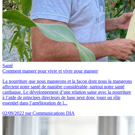
Santé
Comment manger pour vivre et vivre pour manger
La nourriture que nous mangeons et la façon dont nous la mangeons
affectent notre santé de manière considérable, surtout notre santé
cardiaque. Le développement d’une relation saine avec la nourriture
à l’aide de principes directeurs de base peut donc jouer un rôle
essentiel dans l’amélioration de l...
02/09/2022
par Communications DIA