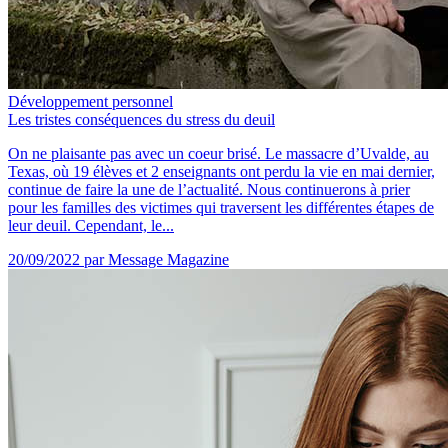
Développement personnel
Les tristes conséquences du stress du deuil
On ne plaisante pas avec un coeur brisé. Le massacre d’Uvalde, au
Texas, où 19 élèves et 2 enseignants ont perdu la vie en mai dernier,
continue de faire la une de l’actualité. Nous continuerons à prier
pour les familles des victimes qui traversent les différentes étapes de
leur deuil. Cependant, le...
20/09/2022
par Message Magazine