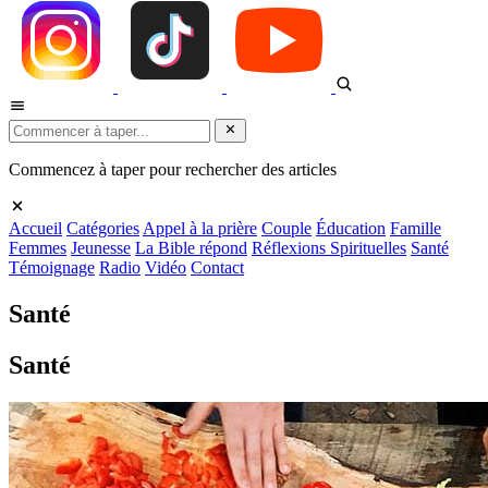
Commencez à taper pour rechercher des articles
Accueil
Catégories
Appel à la prière
Couple
Éducation
Famille
Femmes
Jeunesse
La Bible répond
Réflexions Spirituelles
Santé
Témoignage
Radio
Vidéo
Contact
Santé
Santé