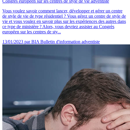
Congrès européen sur les centres de style de vie adventiste
Vous voulez savoir comment lancer, développer et gérer un centre
de style de vie de type résidentiel ? Vous gérez un centre de style de
vie et vous voulez en savoir plus sur les expériences des autres dans
ce type de ministère ? Alors, vous devriez assister au Congrès
européen sur les centres de sty...
13/01/2023
par BIA Bulletin d'information adventiste