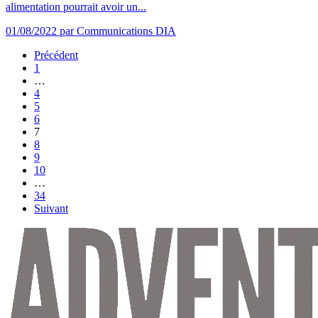
alimentation pourrait avoir un...
01/08/2022
par Communications DIA
Précédent
1
…
4
5
6
7
8
9
10
…
34
Suivant