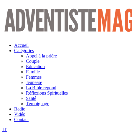
Aller
au
contenu
Accueil
Catégories
Appel à la prière
Couple
Éducation
Famille
Femmes
Jeunesse
La Bible répond
Réflexions Spirituelles
Santé
Témoignage
Radio
Vidéo
Contact
IT