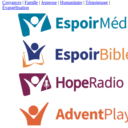
Croyances
|
Famille
|
Jeunesse
|
Humanitaire
|
Témoignage
|
Évangélisation