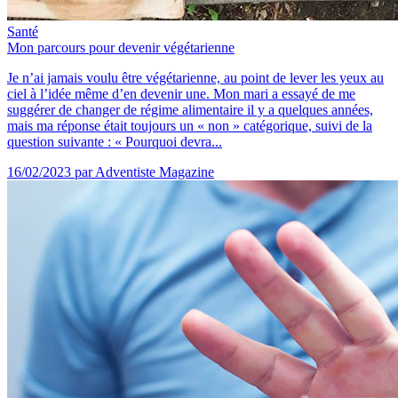
Santé
Mon parcours pour devenir végétarienne
Je n’ai jamais voulu être végétarienne, au point de lever les yeux au
ciel à l’idée même d’en devenir une. Mon mari a essayé de me
suggérer de changer de régime alimentaire il y a quelques années,
mais ma réponse était toujours un « non » catégorique, suivi de la
question suivante : « Pourquoi devra...
16/02/2023
par Adventiste Magazine