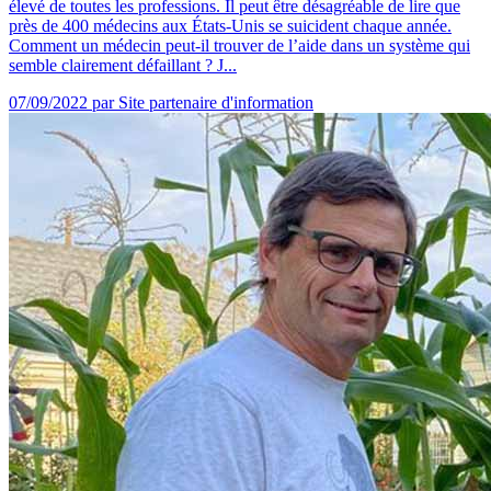
élevé de toutes les professions. Il peut être désagréable de lire que
près de 400 médecins aux États-Unis se suicident chaque année.
Comment un médecin peut-il trouver de l’aide dans un système qui
semble clairement défaillant ? J...
07/09/2022
par Site partenaire d'information