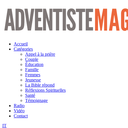
Aller
au
contenu
Accueil
Catégories
Appel à la prière
Couple
Éducation
Famille
Femmes
Jeunesse
La Bible répond
Réflexions Spirituelles
Santé
Témoignage
Radio
Vidéo
Contact
IT