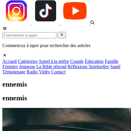
Commencez à taper pour rechercher des articles
Accueil
Catégories
Appel à la prière
Couple
Éducation
Famille
Femmes
Jeunesse
La Bible répond
Réflexions Spirituelles
Santé
Témoignage
Radio
Vidéo
Contact
ennemis
ennemis