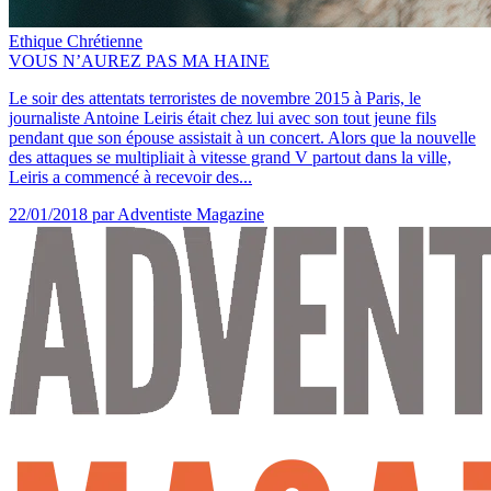
Ethique Chrétienne
VOUS N’AUREZ PAS MA HAINE
Le soir des attentats terroristes de novembre 2015 à Paris, le
journaliste Antoine Leiris était chez lui avec son tout jeune fils
pendant que son épouse assistait à un concert. Alors que la nouvelle
des attaques se multipliait à vitesse grand V partout dans la ville,
Leiris a commencé à recevoir des...
22/01/2018
par Adventiste Magazine