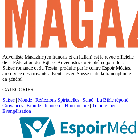
Adventiste Magazine (en français et en italien) est la revue officielle
de la Fédération des Églises Adventistes du Septième jour de la
Suisse romande et du Tessin, produite par le centre Espoir Médias,
au service des croyants adventistes en Suisse et de la francophonie
en général.
CATÉGORIES
Suisse
|
Monde
|
Réflexions Spirituelles
|
Santé
|
La Bible répond
|
Croyances
|
Famille
|
Jeunesse
|
Humanitaire
|
Témoignage
|
Évangélisation