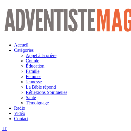
Aller
au
contenu
Accueil
Catégories
Appel à la prière
Couple
Éducation
Famille
Femmes
Jeunesse
La Bible répond
Réflexions Spirituelles
Santé
Témoignage
Radio
Vidéo
Contact
IT