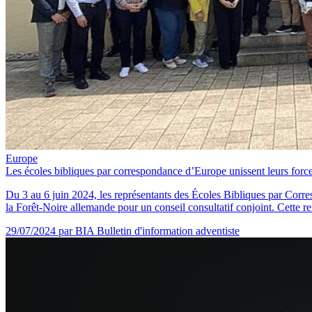
Europe
Les écoles bibliques par correspondance d’Europe unissent leurs force
Du 3 au 6 juin 2024, les représentants des Écoles Bibliques par Corr
la Forêt-Noire allemande pour un conseil consultatif conjoint. Cette ren
29/07/2024
par BIA Bulletin d'information adventiste