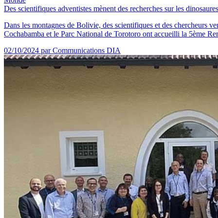
Des scientifiques adventistes mènent des recherches sur les dinosaure
Dans les montagnes de Bolivie, des scientifiques et des chercheurs ve
Cochabamba et le Parc National de Torotoro ont accueilli la 5ème Re
02/10/2024
par Communications DIA