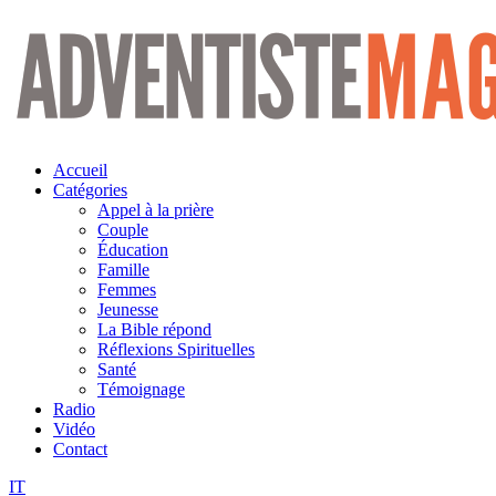
Aller
au
contenu
Accueil
Catégories
Appel à la prière
Couple
Éducation
Famille
Femmes
Jeunesse
La Bible répond
Réflexions Spirituelles
Santé
Témoignage
Radio
Vidéo
Contact
IT