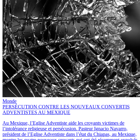
Monde
PERSÉCUTION CONTRE LES NOUVEAUX CONVERTIS
ADVENTISTES AU MEXIQUE
Au Mexique, l’Eglise Adventiste aide les croyants victimes de
l’intolérance religieuse et persécusion. Pasteur Ignacio Navarro,
président de l’Eglise Adventiste dans l’état du Chiapas, au Mexique,
montre les quatre nouveaux croyants qui ont été récemment expulsés