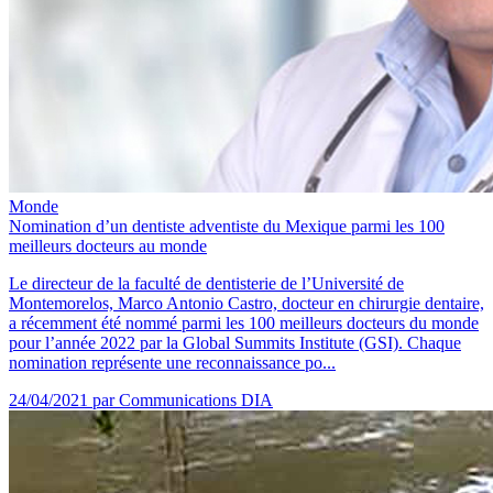
Monde
Nomination d’un dentiste adventiste du Mexique parmi les 100
meilleurs docteurs au monde
Le directeur de la faculté de dentisterie de l’Université de
Montemorelos, Marco Antonio Castro, docteur en chirurgie dentaire,
a récemment été nommé parmi les 100 meilleurs docteurs du monde
pour l’année 2022 par la Global Summits Institute (GSI). Chaque
nomination représente une reconnaissance po...
24/04/2021
par Communications DIA