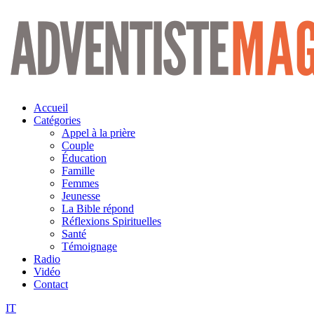
Aller
au
contenu
Accueil
Catégories
Appel à la prière
Couple
Éducation
Famille
Femmes
Jeunesse
La Bible répond
Réflexions Spirituelles
Santé
Témoignage
Radio
Vidéo
Contact
IT