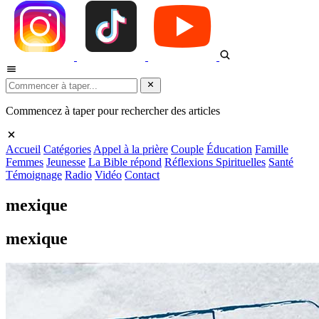
Commencez à taper pour rechercher des articles
Accueil
Catégories
Appel à la prière
Couple
Éducation
Famille
Femmes
Jeunesse
La Bible répond
Réflexions Spirituelles
Santé
Témoignage
Radio
Vidéo
Contact
mexique
mexique