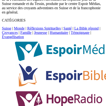
Suisse romande et du Tessin, produite par le centre Espoir Médias,
au service des croyants adventistes en Suisse et de la francophonie
en général.
CATÉGORIES
Suisse
|
Monde
|
Réflexions Spirituelles
|
Santé
|
La Bible répond
|
Croyances
|
Famille
|
Jeunesse
|
Humanitaire
|
Témoignage
|
Évangélisation