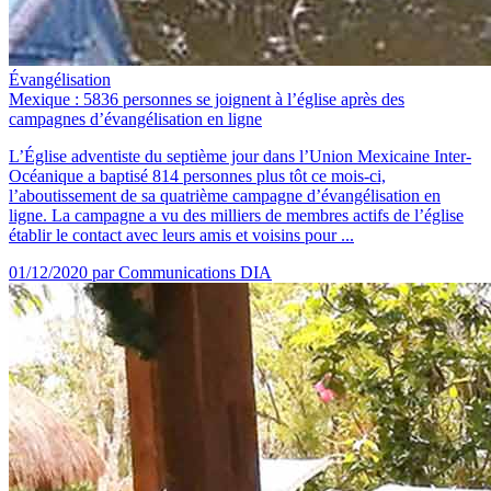
Évangélisation
Mexique : 5836 personnes se joignent à l’église après des
campagnes d’évangélisation en ligne
L’Église adventiste du septième jour dans l’Union Mexicaine Inter-
Océanique a baptisé 814 personnes plus tôt ce mois-ci,
l’aboutissement de sa quatrième campagne d’évangélisation en
ligne. La campagne a vu des milliers de membres actifs de l’église
établir le contact avec leurs amis et voisins pour ...
01/12/2020
par Communications DIA