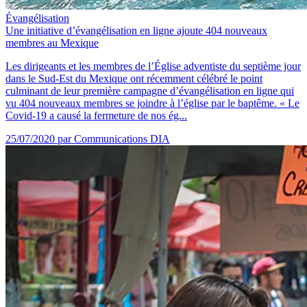
Évangélisation
Une initiative d’évangélisation en ligne ajoute 404 nouveaux
membres au Mexique
Les dirigeants et les membres de l’Église adventiste du septième jour
dans le Sud-Est du Mexique ont récemment célébré le point
culminant de leur première campagne d’évangélisation en ligne qui
vu 404 nouveaux membres se joindre à l’église par le baptême. « Le
Covid-19 a causé la fermeture de nos ég...
25/07/2020
par Communications DIA